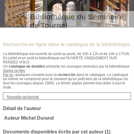
Bibliothèque du Séminaire
de Tournai
Recherche en ligne dans le catalogue de la bibliothèque
La bibliothèque est ouverte du lundi au jeudi, de 10h à 12h et de 14h à 17h30.
En juillet et en août la bibliothèque est OUVERTE UNIQUEMENT SUR
RENDEZ-VOUS
Un
catalogue de doubles
présente les ouvrages revendus par la bibliothèque.
Suivre ce lien
.
Par ici
, quelques conseils pour la
recherche
dans le catalogue. Le catalogue
lui-même ne comprend pour le moment qu'un petit tiers de la bibliothèque (et
tous les ouvrages depuis 1990). Le fichier papier permet d'accéder à tout le
reste.
Nouvelle recherche
Détail de l'auteur
Auteur Michel Durand
Documents disponibles écrits par cet auteur (
1
)