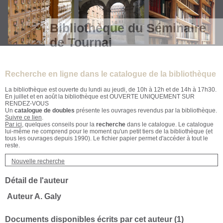
Bibliothèque du Séminaire
de Tournai
Recherche en ligne dans le catalogue de la bibliothèque
La bibliothèque est ouverte du lundi au jeudi, de 10h à 12h et de 14h à 17h30.
En juillet et en août la bibliothèque est OUVERTE UNIQUEMENT SUR
RENDEZ-VOUS
Un
catalogue de doubles
présente les ouvrages revendus par la bibliothèque.
Suivre ce lien
.
Par ici
, quelques conseils pour la
recherche
dans le catalogue. Le catalogue
lui-même ne comprend pour le moment qu'un petit tiers de la bibliothèque (et
tous les ouvrages depuis 1990). Le fichier papier permet d'accéder à tout le
reste.
Nouvelle recherche
Détail de l'auteur
Auteur A. Galy
Documents disponibles écrits par cet auteur (
1
)