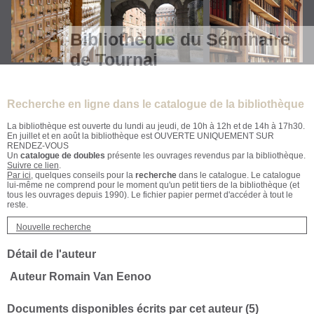
Bibliothèque du Séminaire
de Tournai
Recherche en ligne dans le catalogue de la bibliothèque
La bibliothèque est ouverte du lundi au jeudi, de 10h à 12h et de 14h à 17h30.
En juillet et en août la bibliothèque est OUVERTE UNIQUEMENT SUR
RENDEZ-VOUS
Un
catalogue de doubles
présente les ouvrages revendus par la bibliothèque.
Suivre ce lien
.
Par ici
, quelques conseils pour la
recherche
dans le catalogue. Le catalogue
lui-même ne comprend pour le moment qu'un petit tiers de la bibliothèque (et
tous les ouvrages depuis 1990). Le fichier papier permet d'accéder à tout le
reste.
Nouvelle recherche
Détail de l'auteur
Auteur Romain Van Eenoo
Documents disponibles écrits par cet auteur (
5
)