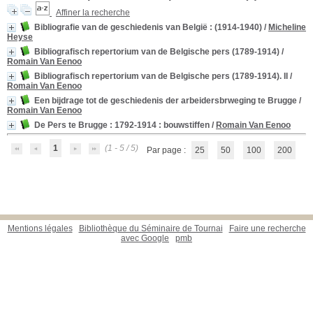
Affiner la recherche
Bibliografie van de geschiedenis van België
: (1914-1940)
/
Micheline
Heyse
Bibliografisch repertorium van de Belgische pers (1789-1914)
/
Romain Van Eenoo
Bibliografisch repertorium van de Belgische pers (1789-1914). II
/
Romain Van Eenoo
Een bijdrage tot de geschiedenis der arbeidersbrweging te Brugge
/
Romain Van Eenoo
De Pers te Brugge : 1792-1914
: bouwstiffen
/
Romain Van Eenoo
1
(1 - 5 / 5)
Par page :
25
50
100
200
Mentions légales
Bibliothèque du Séminaire de Tournai
Faire une recherche
avec Google
pmb