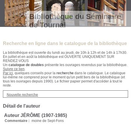
Bibliothèque du Séminaire
de Tournai
Recherche en ligne dans le catalogue de la bibliothèque
La bibliothèque est ouverte du lundi au jeudi, de 10h à 12h et de 14h à 17h30.
En juillet et en août la bibliothèque est OUVERTE UNIQUEMENT SUR
RENDEZ-VOUS
Un
catalogue de doubles
présente les ouvrages revendus par la bibliothèque.
Suivre ce lien
.
Par ici
, quelques conseils pour la
recherche
dans le catalogue. Le catalogue
lui-même ne comprend pour le moment qu'un petit tiers de la bibliothèque (et
tous les ouvrages depuis 1990). Le fichier papier permet d'accéder à tout le
reste.
Nouvelle recherche
Détail de l'auteur
Auteur JÉRÔME (1907-1985)
Commentaire :
moine de Sept-Fons