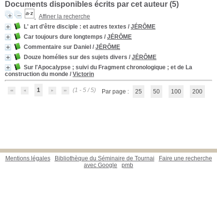
Documents disponibles écrits par cet auteur (
5
)
Affiner la recherche
L' art d'être disciple
: et autres textes
/
JÉRÔME
Car toujours dure longtemps
/
JÉRÔME
Commentaire sur Daniel
/
JÉRÔME
Douze homélies sur des sujets divers
/
JÉRÔME
Sur l'Apocalypse ; suivi du Fragment chronologique ; et de La
construction du monde
/
Victorin
1
(1 - 5 / 5)
Par page :
25
50
100
200
Mentions légales
Bibliothèque du Séminaire de Tournai
Faire une recherche
avec Google
pmb