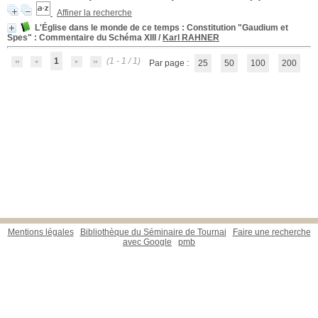
Affiner la recherche
L'Église dans le monde de ce temps : Constitution "Gaudium et
Spes"
: Commentaire du Schéma XIII
/
Karl RAHNER
1
(1 - 1 / 1)
Par page :
25
50
100
200
Mentions légales
Bibliothèque du Séminaire de Tournai
Faire une recherche
avec Google
pmb