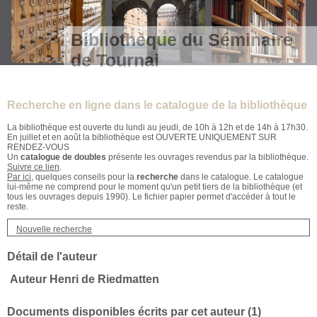
Bibliothèque du Séminaire
de Tournai
Recherche en ligne dans le catalogue de la bibliothèque
La bibliothèque est ouverte du lundi au jeudi, de 10h à 12h et de 14h à 17h30.
En juillet et en août la bibliothèque est OUVERTE UNIQUEMENT SUR
RENDEZ-VOUS
Un
catalogue de doubles
présente les ouvrages revendus par la bibliothèque.
Suivre ce lien
.
Par ici
, quelques conseils pour la
recherche
dans le catalogue. Le catalogue
lui-même ne comprend pour le moment qu'un petit tiers de la bibliothèque (et
tous les ouvrages depuis 1990). Le fichier papier permet d'accéder à tout le
reste.
Nouvelle recherche
Détail de l'auteur
Auteur Henri de Riedmatten
Documents disponibles écrits par cet auteur (
1
)