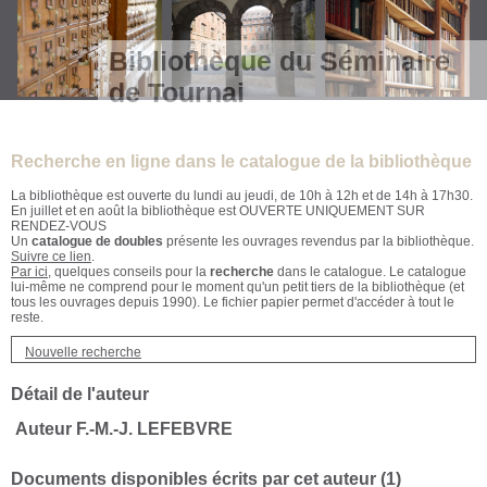
Bibliothèque du Séminaire
de Tournai
Recherche en ligne dans le catalogue de la bibliothèque
La bibliothèque est ouverte du lundi au jeudi, de 10h à 12h et de 14h à 17h30.
En juillet et en août la bibliothèque est OUVERTE UNIQUEMENT SUR
RENDEZ-VOUS
Un
catalogue de doubles
présente les ouvrages revendus par la bibliothèque.
Suivre ce lien
.
Par ici
, quelques conseils pour la
recherche
dans le catalogue. Le catalogue
lui-même ne comprend pour le moment qu'un petit tiers de la bibliothèque (et
tous les ouvrages depuis 1990). Le fichier papier permet d'accéder à tout le
reste.
Nouvelle recherche
Détail de l'auteur
Auteur F.-M.-J. LEFEBVRE
Documents disponibles écrits par cet auteur (
1
)