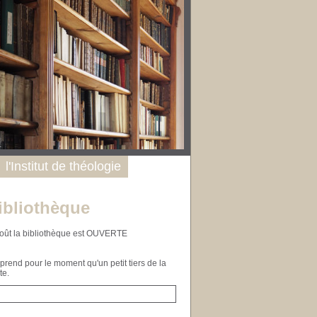
l'Institut de théologie
ibliothèque
n août la bibliothèque est OUVERTE
end pour le moment qu'un petit tiers de la
te.