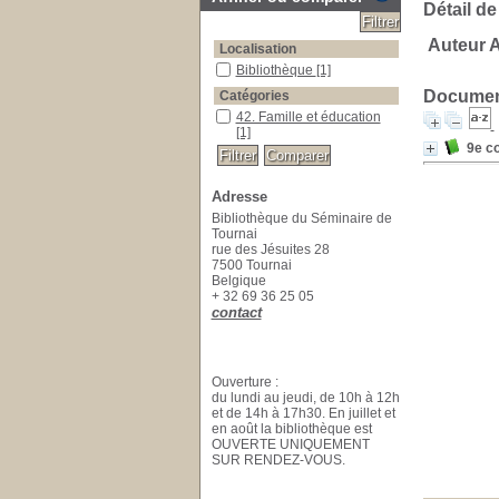
Détail de
Auteur 
Localisation
Bibliothèque
[1]
Document
Catégories
42. Famille et éducation
[1]
9e co
Adresse
Bibliothèque du Séminaire de
Tournai
rue des Jésuites 28
7500 Tournai
Belgique
+ 32 69 36 25 05
contact
Ouverture :
du lundi au jeudi, de 10h à 12h
et de 14h à 17h30. En juillet et
en août la bibliothèque est
OUVERTE UNIQUEMENT
SUR RENDEZ-VOUS.