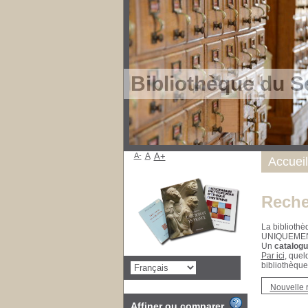
Bibliothèque du S
A-
A
A+
Accueil
Reche
La bibliothè
UNIQUEME
Un
catalogu
Par ici
, quel
bibliothèque
Nouvelle 
Affiner ou comparer