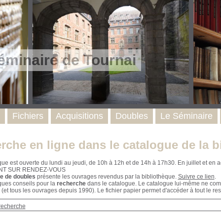
éminaire de Tournai
Fichiers
Acquisitions
Doubles
Le Séminaire
rche en ligne dans le catalogue de la b
que est ouverte du lundi au jeudi, de 10h à 12h et de 14h à 17h30. En juillet et e
NT SUR RENDEZ-VOUS
e de doubles
présente les ouvrages revendus par la bibliothèque.
Suivre ce lien
.
ques conseils pour la
recherche
dans le catalogue. Le catalogue lui-même ne compr
 (et tous les ouvrages depuis 1990). Le fichier papier permet d'accéder à tout le res
recherche