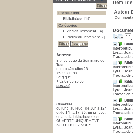
Détail de
Auteur D
Localisation
Commentai
Bibliothèque
[19]
Catégories
Document
C. Ancien Testament
[14]
D. Nouveau Testament
[7]
Bibli
interpretibu
Lyra... Joan
Adresse
Tractat. de
Bibliothèque du Séminaire de
Bibli
Tournai
interpretibu
rue des Jésuites 28
Lyra... Joan
7500 Tournai
Tractat. de
Belgique
+ 32 69 36 25 05
Bibli
contact
interpretibu
Lyra... Joan
Tractat. de
Bibli
Ouverture :
interpretibu
du lundi au jeudi, de 10h à 12h
Lyra... Joan
et de 14h à 17h30. En juillet et
Tractat. de
en août la bibliothèque est
Bibli
OUVERTE UNIQUEMENT
interpretibu
SUR RENDEZ-VOUS.
Lyra... Joan
Tractat. de