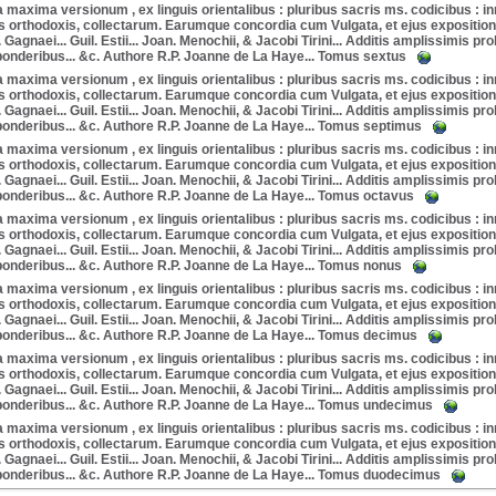
a maxima versionum , ex linguis orientalibus : pluribus sacris ms. codicibus : i
s orthodoxis, collectarum. Earumque concordia cum Vulgata, et ejus expositione 
. Gagnaei... Guil. Estii... Joan. Menochii, & Jacobi Tirini... Additis amplissimis 
 ponderibus... &c. Authore R.P. Joanne de La Haye... Tomus sextus
a maxima versionum , ex linguis orientalibus : pluribus sacris ms. codicibus : i
s orthodoxis, collectarum. Earumque concordia cum Vulgata, et ejus expositione 
. Gagnaei... Guil. Estii... Joan. Menochii, & Jacobi Tirini... Additis amplissimis 
 ponderibus... &c. Authore R.P. Joanne de La Haye... Tomus septimus
a maxima versionum , ex linguis orientalibus : pluribus sacris ms. codicibus : i
s orthodoxis, collectarum. Earumque concordia cum Vulgata, et ejus expositione 
. Gagnaei... Guil. Estii... Joan. Menochii, & Jacobi Tirini... Additis amplissimis 
 ponderibus... &c. Authore R.P. Joanne de La Haye... Tomus octavus
a maxima versionum , ex linguis orientalibus : pluribus sacris ms. codicibus : i
s orthodoxis, collectarum. Earumque concordia cum Vulgata, et ejus expositione 
. Gagnaei... Guil. Estii... Joan. Menochii, & Jacobi Tirini... Additis amplissimis 
 ponderibus... &c. Authore R.P. Joanne de La Haye... Tomus nonus
a maxima versionum , ex linguis orientalibus : pluribus sacris ms. codicibus : i
s orthodoxis, collectarum. Earumque concordia cum Vulgata, et ejus expositione 
. Gagnaei... Guil. Estii... Joan. Menochii, & Jacobi Tirini... Additis amplissimis 
 ponderibus... &c. Authore R.P. Joanne de La Haye... Tomus decimus
a maxima versionum , ex linguis orientalibus : pluribus sacris ms. codicibus : i
s orthodoxis, collectarum. Earumque concordia cum Vulgata, et ejus expositione 
. Gagnaei... Guil. Estii... Joan. Menochii, & Jacobi Tirini... Additis amplissimis 
 ponderibus... &c. Authore R.P. Joanne de La Haye... Tomus undecimus
a maxima versionum , ex linguis orientalibus : pluribus sacris ms. codicibus : i
s orthodoxis, collectarum. Earumque concordia cum Vulgata, et ejus expositione 
. Gagnaei... Guil. Estii... Joan. Menochii, & Jacobi Tirini... Additis amplissimis 
 ponderibus... &c. Authore R.P. Joanne de La Haye... Tomus duodecimus