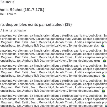
 l'auteur
enis Béchet (161.?-170.)
re :
libraire
s disponibles écrits par cet auteur (
19
)
Affiner la recherche
a maxima versionum , ex linguis orientalibus : pluribus sacris ms. codicibus : i
s orthodoxis, collectarum. Earumque concordia cum Vulgata, et ejus expositione 
. Gagnaei... Guil. Estii... Joan. Menochii, & Jacobi Tirini... Additis amplissimis 
 ponderibus... &c. Authore R.P. Joanne de La Haye... Tomus decimustertius
a maxima versionum , ex linguis orientalibus : pluribus sacris ms. codicibus : i
s orthodoxis, collectarum. Earumque concordia cum Vulgata, et ejus expositione 
. Gagnaei... Guil. Estii... Joan. Menochii, & Jacobi Tirini... Additis amplissimis 
 ponderibus... &c. Authore R.P. Joanne de La Haye... Tomus decimusquartus
a maxima versionum , ex linguis orientalibus : pluribus sacris ms. codicibus : i
s orthodoxis, collectarum. Earumque concordia cum Vulgata, et ejus expositione 
. Gagnaei... Guil. Estii... Joan. Menochii, & Jacobi Tirini... Additis amplissimis 
 ponderibus... &c. Authore R.P. Joanne de La Haye... Tomus decimusquintus
a maxima versionum , ex linguis orientalibus : pluribus sacris ms. codicibus : i
s orthodoxis, collectarum. Earumque concordia cum Vulgata, et ejus expositione 
. Gagnaei... Guil. Estii... Joan. Menochii, & Jacobi Tirini... Additis amplissimis 
 ponderibus... &c. Authore R.P. Joanne de La Haye... Tomus decimussextus
a maxima versionum , ex linguis orientalibus : pluribus sacris ms. codicibus : i
s orthodoxis, collectarum. Earumque concordia cum Vulgata, et ejus expositione 
. Gagnaei... Guil. Estii... Joan. Menochii, & Jacobi Tirini... Additis amplissimis 
 ponderibus... &c. Authore R.P. Joanne de La Haye... Tomus decimusseptimus