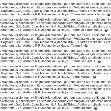
a maxima versionum , ex linguis orientalibus : pluribus sacris ms. codicibus : i
s orthodoxis, collectarum. Earumque concordia cum Vulgata, et ejus expositione 
. Gagnaei... Guil. Estii... Joan. Menochii, & Jacobi Tirini... Additis amplissimis 
 ponderibus... &c. Authore R.P. Joanne de La Haye... Tomus decimusoctavus
a maxima versionum , ex linguis orientalibus : pluribus sacris ms. codicibus : i
s orthodoxis, collectarum. Earumque concordia cum Vulgata, et ejus expositione 
. Gagnaei... Guil. Estii... Joan. Menochii, & Jacobi Tirini... Additis amplissimis 
 ponderibus... &c. Authore R.P. Joanne de La Haye... Tomus decimusnonus
a maxima versionum , ex linguis orientalibus : pluribus sacris ms. codicibus : i
s orthodoxis, collectarum. Earumque concordia cum Vulgata, et ejus expositione 
. Gagnaei... Guil. Estii... Joan. Menochii, & Jacobi Tirini... Additis amplissimis 
ponderibus... &c. Authore R.P. Joanne de La Haye... Tomus I
a maxima versionum , ex linguis orientalibus : pluribus sacris ms. codicibus : i
s orthodoxis, collectarum. Earumque concordia cum Vulgata, et ejus expositione 
. Gagnaei... Guil. Estii... Joan. Menochii, & Jacobi Tirini... Additis amplissimis 
 ponderibus... &c. Authore R.P. Joanne de La Haye... Tomus secundus
a maxima versionum , ex linguis orientalibus : pluribus sacris ms. codicibus : i
s orthodoxis, collectarum. Earumque concordia cum Vulgata, et ejus expositione 
. Gagnaei... Guil. Estii... Joan. Menochii, & Jacobi Tirini... Additis amplissimis 
ponderibus... &c. Authore R.P. Joanne de La Haye... Tomus tertius
a maxima versionum , ex linguis orientalibus : pluribus sacris ms. codicibus : i
s orthodoxis, collectarum. Earumque concordia cum Vulgata, et ejus expositione 
. Gagnaei... Guil. Estii... Joan. Menochii, & Jacobi Tirini... Additis amplissimis 
 ponderibus... &c. Authore R.P. Joanne de La Haye... Tomus quartus
a maxima versionum , ex linguis orientalibus : pluribus sacris ms. codicibus : i
s orthodoxis, collectarum. Earumque concordia cum Vulgata, et ejus expositione 
. Gagnaei... Guil. Estii... Joan. Menochii, & Jacobi Tirini... Additis amplissimis 
ponderibus... &c. Authore R.P. Joanne de La Haye... Tomus quintus