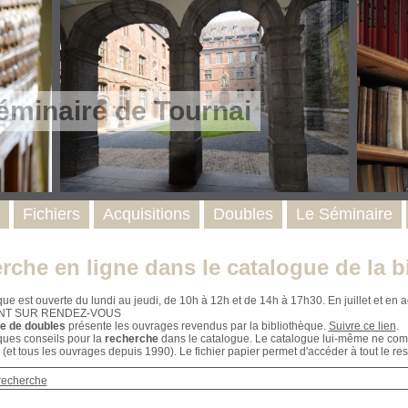
éminaire de Tournai
Fichiers
Acquisitions
Doubles
Le Séminaire
rche en ligne dans le catalogue de la b
que est ouverte du lundi au jeudi, de 10h à 12h et de 14h à 17h30. En juillet et e
NT SUR RENDEZ-VOUS
e de doubles
présente les ouvrages revendus par la bibliothèque.
Suivre ce lien
.
ques conseils pour la
recherche
dans le catalogue. Le catalogue lui-même ne compr
 (et tous les ouvrages depuis 1990). Le fichier papier permet d'accéder à tout le res
recherche