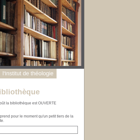
l'Institut de théologie
ibliothèque
n août la bibliothèque est OUVERTE
end pour le moment qu'un petit tiers de la
te.