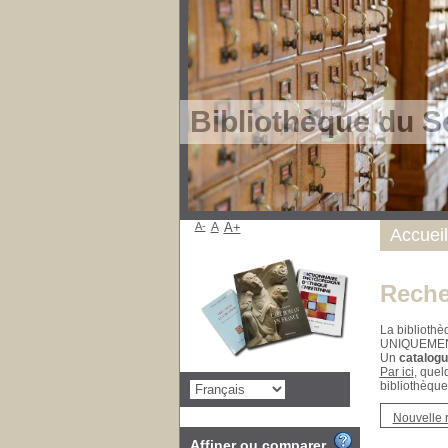
Bibliothèque du S
A-
A
A+
Accueil
Reche
La bibliothè
UNIQUEME
Un
catalogu
Par ici
, quel
bibliothèque
Nouvelle 
Affiner ou comparer