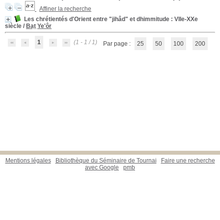
Affiner la recherche
Les chrétientés d'Orient entre "jihâd" et dhimmitude
: VIIe-XXe
siècle
/
Bat̲ Ye'ôr
1
(1 - 1 / 1)
Par page :
25
50
100
200
Mentions légales
Bibliothèque du Séminaire de Tournai
Faire une recherche
avec Google
pmb