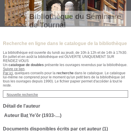
Bibliothèque du Séminaire
de Tournai
Recherche en ligne dans le catalogue de la bibliothèque
La bibliothèque est ouverte du lundi au jeudi, de 10h à 12h et de 14h à 17h30.
En juillet et en août la bibliothèque est OUVERTE UNIQUEMENT SUR
RENDEZ-VOUS
Un
catalogue de doubles
présente les ouvrages revendus par la bibliothèque.
Suivre ce lien
.
Par ici
, quelques conseils pour la
recherche
dans le catalogue. Le catalogue
lui-même ne comprend pour le moment qu'un petit tiers de la bibliothèque (et
tous les ouvrages depuis 1990). Le fichier papier permet d'accéder à tout le
reste.
Nouvelle recherche
Détail de l'auteur
Auteur Bat̲ Ye'ôr (1933-....)
Documents disponibles écrits par cet auteur (
1
)