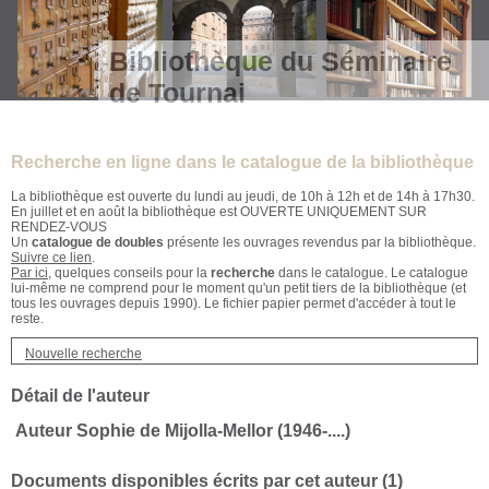
Bibliothèque du Séminaire
de Tournai
Recherche en ligne dans le catalogue de la bibliothèque
La bibliothèque est ouverte du lundi au jeudi, de 10h à 12h et de 14h à 17h30.
En juillet et en août la bibliothèque est OUVERTE UNIQUEMENT SUR
RENDEZ-VOUS
Un
catalogue de doubles
présente les ouvrages revendus par la bibliothèque.
Suivre ce lien
.
Par ici
, quelques conseils pour la
recherche
dans le catalogue. Le catalogue
lui-même ne comprend pour le moment qu'un petit tiers de la bibliothèque (et
tous les ouvrages depuis 1990). Le fichier papier permet d'accéder à tout le
reste.
Nouvelle recherche
Détail de l'auteur
Auteur Sophie de Mijolla-Mellor (1946-....)
Documents disponibles écrits par cet auteur (
1
)