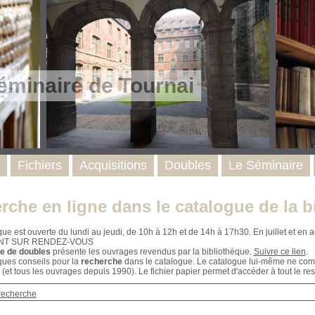
éminaire de Tournai
Fichiers
Acquisitions
Doubles
Le Séminaire
rche en ligne dans le catalogue de la b
que est ouverte du lundi au jeudi, de 10h à 12h et de 14h à 17h30. En juillet et e
NT SUR RENDEZ-VOUS
e de doubles
présente les ouvrages revendus par la bibliothèque.
Suivre ce lien
.
ques conseils pour la
recherche
dans le catalogue. Le catalogue lui-même ne compr
 (et tous les ouvrages depuis 1990). Le fichier papier permet d'accéder à tout le res
recherche