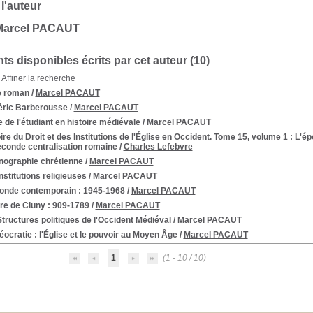
 l'auteur
Marcel PACAUT
s disponibles écrits par cet auteur (
10
)
Affiner la recherche
e roman
/
Marcel PACAUT
éric Barberousse
/
Marcel PACAUT
 de l'étudiant en histoire médiévale
/
Marcel PACAUT
ire du Droit et des Institutions de l'Église en Occident. Tome 15, volume 1
: L'ép
seconde centralisation romaine
/
Charles Lefebvre
onographie chrétienne
/
Marcel PACAUT
nstitutions religieuses
/
Marcel PACAUT
onde contemporain
: 1945-1968
/
Marcel PACAUT
re de Cluny : 909-1789
/
Marcel PACAUT
tructures politiques de l'Occident Médiéval
/
Marcel PACAUT
éocratie : l'Église et le pouvoir au Moyen Âge
/
Marcel PACAUT
1
(1 - 10 / 10)