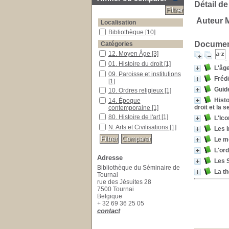
Détail de
Auteur 
Localisation
Bibliothèque
[10]
Document
Catégories
12. Moyen Âge
[3]
01. Histoire du droit
[1]
L'âg
09. Paroisse et institutions
Fréd
[1]
Guide
10. Ordres religieux
[1]
Histo
14. Époque
droit et la 
contemporaine
[1]
80. Histoire de l'art
[1]
L'Ic
N. Arts et Civilisations
[1]
Les i
Le m
L'ord
Adresse
Les S
Bibliothèque du Séminaire de
La th
Tournai
rue des Jésuites 28
7500 Tournai
Belgique
+ 32 69 36 25 05
contact