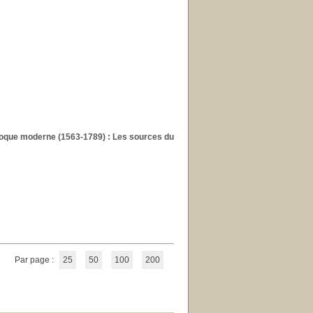
oque moderne (1563-1789) : Les sources du
Par page :
25
50
100
200