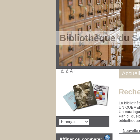
Bibliothèque du S
A-
A
A+
Accueil
Reche
La bibliothè
UNIQUEME
Un
catalogu
Par ici
, quel
bibliothèque
Nouvelle 
Affiner ou comparer