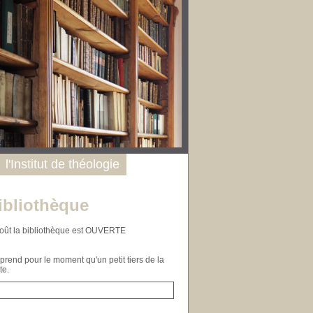
l'Institut de théologie
ibliothèque
n août la bibliothèque est OUVERTE
end pour le moment qu'un petit tiers de la
te.