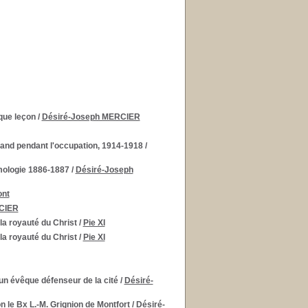
aque leçon
/
Désiré-Joseph MERCIER
mand pendant l'occupation, 1914-1918
/
mologie 1886-1887
/
Désiré-Joseph
nt
CIER
 la royauté du Christ
/
Pie XI
 la royauté du Christ
/
Pie XI
un évêque défenseur de la cité
/
Désiré-
n le Bx L.-M. Grignion de Montfort
/
Désiré-