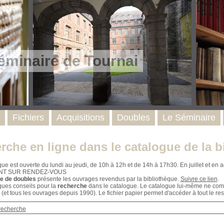
éminaire de Tournai
Fichiers
Acquisitions
Doubles
Le Séminaire
rche en ligne dans le catalogue de la b
que est ouverte du lundi au jeudi, de 10h à 12h et de 14h à 17h30. En juillet et e
NT SUR RENDEZ-VOUS
e de doubles
présente les ouvrages revendus par la bibliothèque.
Suivre ce lien
.
ques conseils pour la
recherche
dans le catalogue. Le catalogue lui-même ne compr
 (et tous les ouvrages depuis 1990). Le fichier papier permet d'accéder à tout le res
recherche