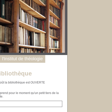
l'Institut de théologie
ibliothèque
n août la bibliothèque est OUVERTE
end pour le moment qu'un petit tiers de la
te.