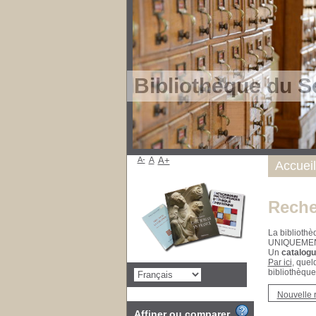
Bibliothèque du S
A-
A
A+
Accueil
Reche
La bibliothè
UNIQUEME
Un
catalogu
Par ici
, quel
bibliothèque
Nouvelle 
Affiner ou comparer