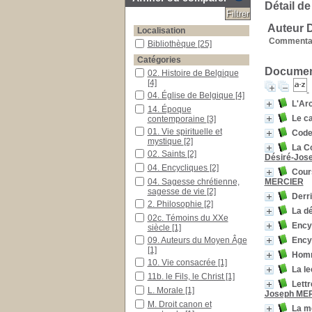
Détail de
Auteur 
Localisation
Commentai
Bibliothèque
[25]
Catégories
Document
02. Histoire de Belgique
[4]
04. Église de Belgique
[4]
L'Arc
14. Époque
Le c
contemporaine
[3]
01. Vie spirituelle et
Code 
mystique
[2]
La C
02. Saints
[2]
Désiré-Jos
04. Encycliques
[2]
Cour
04. Sagesse chrétienne,
MERCIER
sagesse de vie
[2]
Derri
2. Philosophie
[2]
La dé
02c. Témoins du XXe
Ency
siècle
[1]
09. Auteurs du Moyen Âge
Ency
[1]
Homm
10. Vie consacrée
[1]
La l
11b. le Fils, le Christ
[1]
Lettr
L. Morale
[1]
Joseph ME
M. Droit canon et
La mé