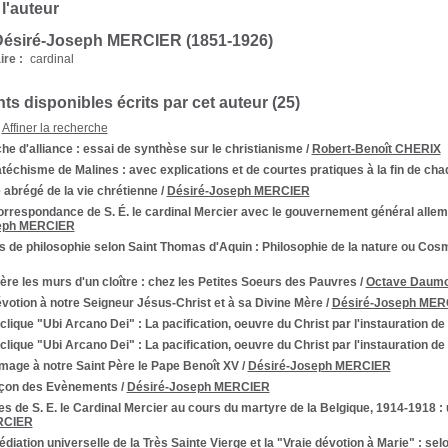
 l'auteur
Désiré-Joseph MERCIER (1851-1926)
re :
cardinal
s disponibles écrits par cet auteur (
25
)
Affiner la recherche
he d'alliance
: essai de synthèse sur le christianisme
/
Robert-Benoît CHERIX
atéchisme de Malines
: avec explications et de courtes pratiques à la fin de ch
abrégé de la vie chrétienne
/
Désiré-Joseph MERCIER
orrespondance de S. É. le cardinal Mercier avec le gouvernement général alle
eph MERCIER
s de philosophie selon Saint Thomas d'Aquin
: Philosophie de la nature ou Cos
ère les murs d'un cloître
: chez les Petites Soeurs des Pauvres
/
Octave Daumo
votion à notre Seigneur Jésus-Christ et à sa Divine Mère
/
Désiré-Joseph MER
clique "Ubi Arcano Dei"
: La pacification, oeuvre du Christ par l'instauration de
clique "Ubi Arcano Dei"
: La pacification, oeuvre du Christ par l'instauration de
age à notre Saint Père le Pape Benoît XV
/
Désiré-Joseph MERCIER
eçon des Evènements
/
Désiré-Joseph MERCIER
es de S. E. le Cardinal Mercier au cours du martyre de la Belgique, 1914-1918
: 
RCIER
diation universelle de la Très Sainte Vierge et la "Vraie dévotion à Marie"
: selo