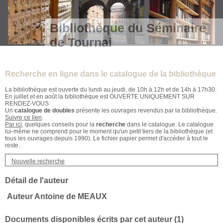
Bibliothèque du Séminaire
de Tournai
Recherche en ligne dans le catalogue de la bibliothèque
La bibliothèque est ouverte du lundi au jeudi, de 10h à 12h et de 14h à 17h30.
En juillet et en août la bibliothèque est OUVERTE UNIQUEMENT SUR
RENDEZ-VOUS
Un
catalogue de doubles
présente les ouvrages revendus par la bibliothèque.
Suivre ce lien
.
Par ici
, quelques conseils pour la
recherche
dans le catalogue. Le catalogue
lui-même ne comprend pour le moment qu'un petit tiers de la bibliothèque (et
tous les ouvrages depuis 1990). Le fichier papier permet d'accéder à tout le
reste.
Nouvelle recherche
Détail de l'auteur
Auteur Antoine de MEAUX
Documents disponibles écrits par cet auteur (
1
)