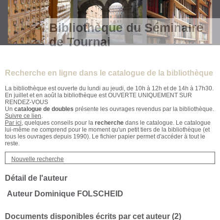
Bibliothèque du Séminaire
de Tournai
Recherche en ligne dans le catalogue de la bibliothèque
La bibliothèque est ouverte du lundi au jeudi, de 10h à 12h et de 14h à 17h30.
En juillet et en août la bibliothèque est OUVERTE UNIQUEMENT SUR
RENDEZ-VOUS
Un
catalogue de doubles
présente les ouvrages revendus par la bibliothèque.
Suivre ce lien
.
Par ici
, quelques conseils pour la
recherche
dans le catalogue. Le catalogue
lui-même ne comprend pour le moment qu'un petit tiers de la bibliothèque (et
tous les ouvrages depuis 1990). Le fichier papier permet d'accéder à tout le
reste.
Nouvelle recherche
Détail de l'auteur
Auteur Dominique FOLSCHEID
Documents disponibles écrits par cet auteur (
2
)