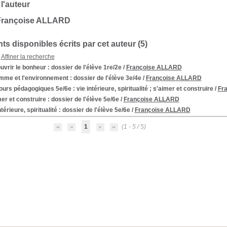
 l'auteur
Françoise ALLARD
s disponibles écrits par cet auteur (
5
)
Affiner la recherche
vrir le bonheur : dossier de l'élève 1re/2e
/
Françoise ALLARD
me et l'environnement : dossier de l'élève 3e/4e
/
Françoise ALLARD
urs pédagogiques 5e/6e : vie intérieure, spiritualité ; s'aimer et construire
/
Fr
er et construire
: dossier de l'élève 5e/6e
/
Françoise ALLARD
ntérieure, spiritualité : dossier de l'élève 5e/6e
/
Françoise ALLARD
1
(1 - 5 / 5)