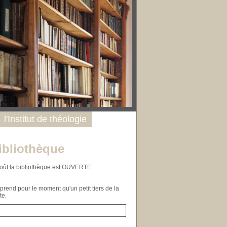
l'Institut de théologie
ibliothèque
n août la bibliothèque est OUVERTE
end pour le moment qu'un petit tiers de la
te.