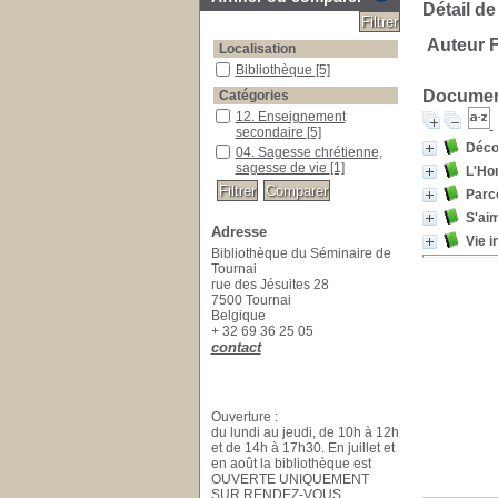
Détail de
Auteur 
Localisation
Bibliothèque
[5]
Document
Catégories
12. Enseignement
secondaire
[5]
Décou
04. Sagesse chrétienne,
sagesse de vie
[1]
L'Hom
Parco
S'aim
Adresse
Vie i
Bibliothèque du Séminaire de
Tournai
rue des Jésuites 28
7500 Tournai
Belgique
+ 32 69 36 25 05
contact
Ouverture :
du lundi au jeudi, de 10h à 12h
et de 14h à 17h30. En juillet et
en août la bibliothèque est
OUVERTE UNIQUEMENT
SUR RENDEZ-VOUS.