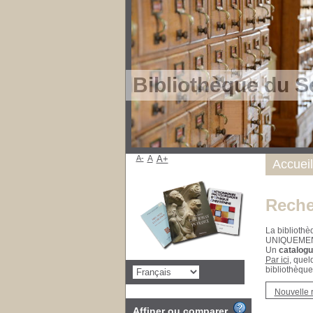
Bibliothèque du S
A-
A
A+
Accueil
Reche
La bibliothè
UNIQUEME
Un
catalogu
Par ici
, quel
bibliothèque
Nouvelle 
Affiner ou comparer