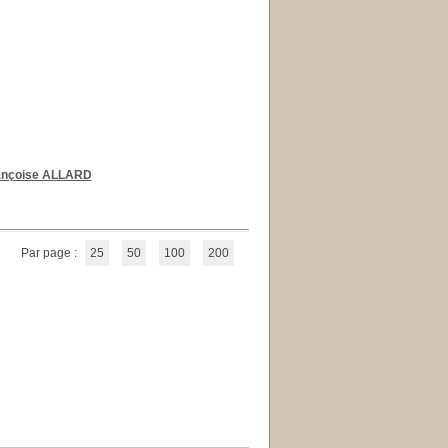
ançoise ALLARD
Par page :
25
50
100
200