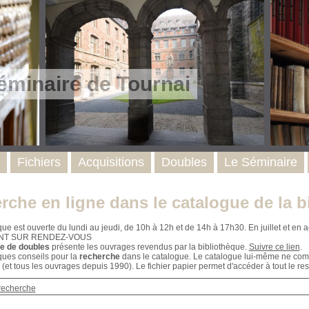
éminaire de Tournai
Fichiers
Acquisitions
Doubles
Le Séminaire
rche en ligne dans le catalogue de la b
que est ouverte du lundi au jeudi, de 10h à 12h et de 14h à 17h30. En juillet et e
NT SUR RENDEZ-VOUS
e de doubles
présente les ouvrages revendus par la bibliothèque.
Suivre ce lien
.
ques conseils pour la
recherche
dans le catalogue. Le catalogue lui-même ne compr
 (et tous les ouvrages depuis 1990). Le fichier papier permet d'accéder à tout le res
recherche