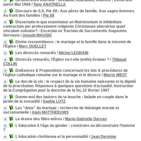
La différence interdite : sexualité, éducation, violence : trente ans
après Mai 1968
/
Tony ANATRELLA
Discours de S.S. Pie XII
: Aux pères de famille. Aux sages-femmes.
Au front des familles
/
Pie XII
Dissertatio in qua examinatur an Matrimonium in infidelitate
contractum per professionem religionis Christianae alterutrius quad
vinculum solvatur?
: Excerpta ex Tractatu de Sacramentis Augustino
Gervasio
/
Joseph MAUGIS
Divine ressemblance : le mariage et la famille dans la mission de
l'Église
/
Marc OUELLET
Les divorcés remariés
/
Michel LEGRAIN
Divorcés remariés, l'Église va-t-elle (enfin) évoluer ?
/
Thibaud
COLLIN
Doléances & Propositions concernant les lois & procédures de
l'église catholique romaine sur le mariage et le divorce
/
Morris WEST
Le don de la vie
: le respect de la vie humaine naissante et la dignité
de la procréation. Réponses à quelques questions d'actualité. Instruction
de la Congrégation pour la doctrine de la foi, 22 février 1987
Donne-moi des baisers de ta bouche
: balade en couple dans le
jardin de la sexualité
/
Sophie LUTZ
Les "dons" du mariage
: recherche de théologie morale et
sacramentelle
/
Alain MATTHEEUWS
Le drame des filles-mères
/
Marie-Gabrielle Dervan
L'éducation à l'âge du gender
: construire ou déconstruire l'homme
?
L'éducation chrétienne et la personnalité
/
Jean Dermine