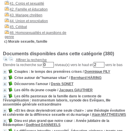
41. Corps et sexualité
42. Famille et éducation
43. Mariage chrétien
44. Union et procréation
45. Célibat
46. Homosexualités et questions de
genre
c) Morale sexuelle, famille
Documents disponibles dans cette catégorie (
380
)
Affiner la recherche
Etendre la recherche sur
niveau(x) vers le haut et
vers le bas
Couples : le temps des premières crises
/
Dominique FILY
Crise autour de"humanae vitae"
/
Bernhard HÄRING
Découvrons l'amour
/
Denis SONET
Les défis du jeune couple
/
Jacques GAUTHIER
Les défis pastoraux de la famille dans le contexte de
l'évangélisation
: instrumentum laboris, synode des Evêques, IIIe
assemblée générale extraordinaire
«Et les deux deviendront une seule chair»
: une théologie évolutive
et cohérente de la différence sexuelle et du mariage
/
Alain MATTHEEUWS
Dieu est plus grand que notre cœur
: Année jubilaire de la
Rédemption
/
Godfried DANNEELS