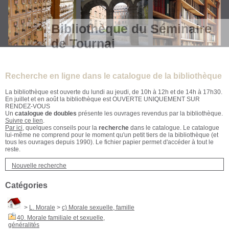
Bibliothèque du Séminaire
de Tournai
Recherche en ligne dans le catalogue de la bibliothèque
La bibliothèque est ouverte du lundi au jeudi, de 10h à 12h et de 14h à 17h30.
En juillet et en août la bibliothèque est OUVERTE UNIQUEMENT SUR
RENDEZ-VOUS
Un
catalogue de doubles
présente les ouvrages revendus par la bibliothèque.
Suivre ce lien
.
Par ici
, quelques conseils pour la
recherche
dans le catalogue. Le catalogue
lui-même ne comprend pour le moment qu'un petit tiers de la bibliothèque (et
tous les ouvrages depuis 1990). Le fichier papier permet d'accéder à tout le
reste.
Nouvelle recherche
Catégories
>
L. Morale
>
c) Morale sexuelle, famille
40. Morale familiale et sexuelle,
généralités