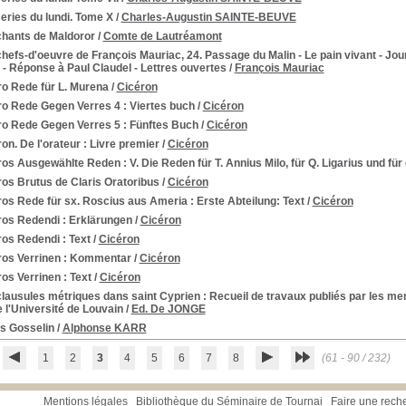
eries du lundi. Tome X
/
Charles-Augustin SAINTE-BEUVE
chants de Maldoror
/
Comte de Lautréamont
hefs-d'oeuvre de François Mauriac, 24. Passage du Malin - Le pain vivant - Jou
 - Réponse à Paul Claudel - Lettres ouvertes
/
François Mauriac
ro Rede für L. Murena
/
Cicéron
ro Rede Gegen Verres 4
: Viertes buch
/
Cicéron
ro Rede Gegen Verres 5
: Fünftes Buch
/
Cicéron
on. De l'orateur
: Livre premier
/
Cicéron
ros Ausgewählte Reden
: V. Die Reden für T. Annius Milo, für Q. Ligarius und fü
os Brutus de Claris Oratoribus
/
Cicéron
ros Rede für sx. Roscius aus Ameria
: Erste Abteilung: Text
/
Cicéron
ros Redendi
: Erklärungen
/
Cicéron
ros Redendi
: Text
/
Cicéron
ros Verrinen
: Kommentar
/
Cicéron
ros Verrinen
: Text
/
Cicéron
clausules métriques dans saint Cyprien
: Recueil de travaux publiés par les me
e l'Université de Louvain
/
Ed. De JONGE
is Gosselin
/
Alphonse KARR
1
2
3
4
5
6
7
8
(61 - 90 / 232)
Mentions légales
Bibliothèque du Séminaire de Tournai
Faire une rech