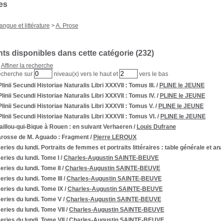
es
angue et littérature
>
A. Prose
s disponibles dans cette catégorie (
232
)
Affiner la recherche
echerche sur
niveau(x) vers le haut et
vers le bas
Plinii Secundi Historiae Naturalis Libri XXXVII
: Tomus III.
/
PLINE le JEUNE
Plinii Secundi Historiae Naturalis Libri XXXVII
: Tomus IV.
/
PLINE le JEUNE
Plinii Secundi Historiae Naturalis Libri XXXVII
: Tomus V.
/
PLINE le JEUNE
Plinii Secundi Historiae Naturalis Libri XXXVII
: Tomus VI.
/
PLINE le JEUNE
aillou-qui-Bique à Rouen
: en suivant Verhaeren
/
Louis Dufrane
arosse de M. Aguado
: Fragment
/
Pierre LEROUX
ries du lundi. Portraits de femmes et portraits littéraires
: table générale et an
ries du lundi. Tome I
/
Charles-Augustin SAINTE-BEUVE
ries du lundi. Tome II
/
Charles-Augustin SAINTE-BEUVE
ries du lundi. Tome III
/
Charles-Augustin SAINTE-BEUVE
ries du lundi. Tome IX
/
Charles-Augustin SAINTE-BEUVE
eries du lundi. Tome V
/
Charles-Augustin SAINTE-BEUVE
ries du lundi. Tome VII
/
Charles-Augustin SAINTE-BEUVE
ries du lundi. Tome VII
/
Charles-Augustin SAINTE-BEUVE