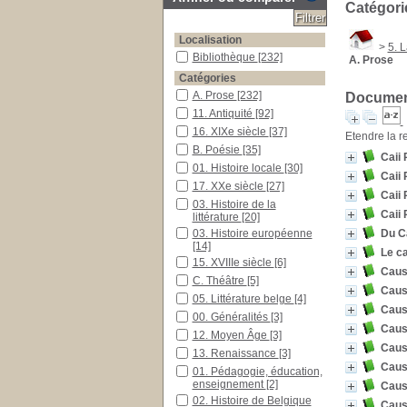
Catégori
Localisation
>
5. L
Bibliothèque
[232]
A. Prose
Catégories
A. Prose
[232]
Document
11. Antiquité
[92]
16. XIXe siècle
[37]
Etendre la r
B. Poésie
[35]
Caii 
01. Histoire locale
[30]
Caii 
17. XXe siècle
[27]
Caii 
03. Histoire de la
Caii 
littérature
[20]
03. Histoire européenne
Du C
[14]
Le c
15. XVIIIe siècle
[6]
Cause
C. Théâtre
[5]
Cause
05. Littérature belge
[4]
Cause
00. Généralités
[3]
Cause
12. Moyen Âge
[3]
Cause
13. Renaissance
[3]
Caus
01. Pédagogie, éducation,
enseignement
[2]
Cause
02. Histoire de Belgique
Cause