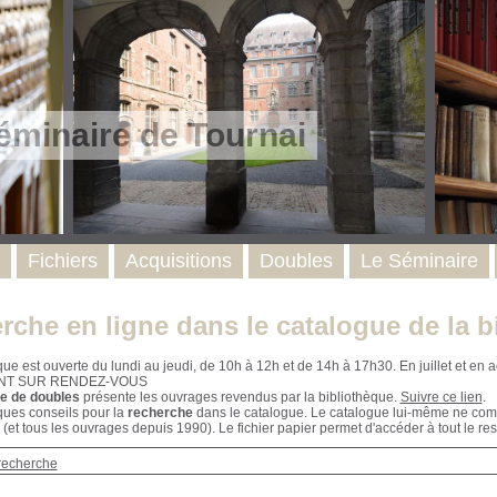
éminaire de Tournai
Fichiers
Acquisitions
Doubles
Le Séminaire
rche en ligne dans le catalogue de la b
que est ouverte du lundi au jeudi, de 10h à 12h et de 14h à 17h30. En juillet et e
NT SUR RENDEZ-VOUS
e de doubles
présente les ouvrages revendus par la bibliothèque.
Suivre ce lien
.
ques conseils pour la
recherche
dans le catalogue. Le catalogue lui-même ne compr
 (et tous les ouvrages depuis 1990). Le fichier papier permet d'accéder à tout le res
recherche