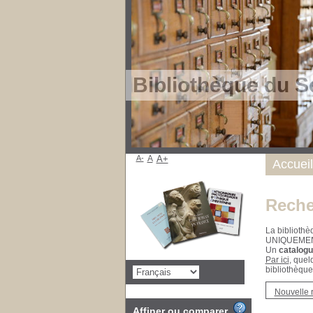
Bibliothèque du S
A-
A
A+
Accueil
Reche
La bibliothè
UNIQUEME
Un
catalogu
Par ici
, quel
bibliothèque
Nouvelle 
Affiner ou comparer