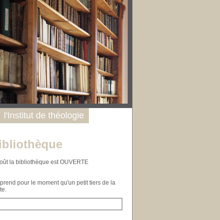
l'Institut de théologie
ibliothèque
n août la bibliothèque est OUVERTE
end pour le moment qu'un petit tiers de la
te.