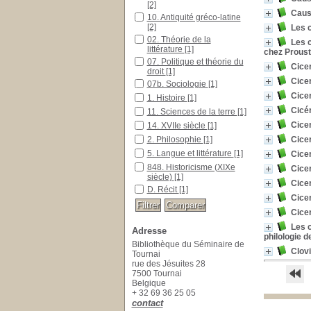
[2]
Caus
10. Antiquité gréco-latine
[2]
Les 
02. Théorie de la
Les c
littérature
[1]
chez Proust
07. Politique et théorie du
Cice
droit
[1]
Cice
07b. Sociologie
[1]
Cice
1. Histoire
[1]
Cicér
11. Sciences de la terre
[1]
Cice
14. XVIIe siècle
[1]
2. Philosophie
[1]
Cicer
5. Langue et littérature
[1]
Cice
848. Historicisme (XIXe
Cice
siècle)
[1]
Cice
D. Récit
[1]
Cice
Cice
Les 
Adresse
philologie d
Bibliothèque du Séminaire de
Clov
Tournai
rue des Jésuites 28
7500 Tournai
Belgique
+ 32 69 36 25 05
contact