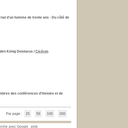
rnal d'un homme de trente ans - Du côté de
r den König Deiotarus
/
Cicéron
mbres des conférences d'histoire et de
Par page :
25
50
100
200
erche avec Google
pmb