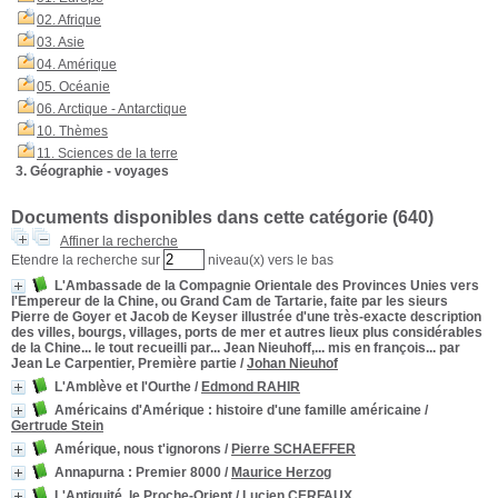
02. Afrique
03. Asie
04. Amérique
05. Océanie
06. Arctique - Antarctique
10. Thèmes
11. Sciences de la terre
3. Géographie - voyages
Documents disponibles dans cette catégorie (
640
)
Affiner la recherche
Etendre la recherche sur
niveau(x) vers le bas
L'Ambassade de la Compagnie Orientale des Provinces Unies vers
l'Empereur de la Chine, ou Grand Cam de Tartarie, faite par les sieurs
Pierre de Goyer et Jacob de Keyser illustrée d'une très-exacte description
des villes, bourgs, villages, ports de mer et autres lieux plus considérables
de la Chine... le tout recueilli par... Jean Nieuhoff,... mis en françois... par
Jean Le Carpentier, Première partie
/
Johan Nieuhof
L'Amblève et l'Ourthe
/
Edmond RAHIR
Américains d'Amérique
: histoire d'une famille américaine
/
Gertrude Stein
Amérique, nous t'ignorons
/
Pierre SCHAEFFER
Annapurna
: Premier 8000
/
Maurice Herzog
L'Antiquité, le Proche-Orient
/
Lucien CERFAUX