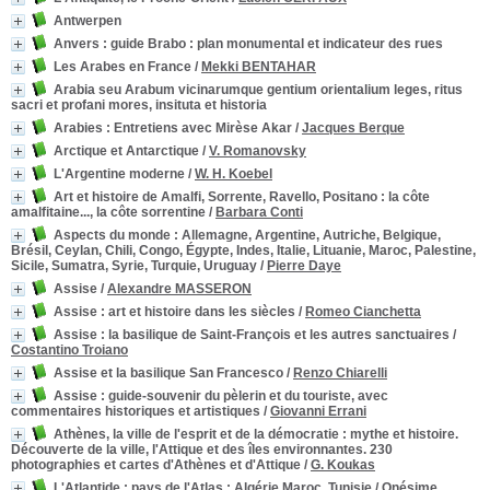
Antwerpen
Anvers : guide Brabo
: plan monumental et indicateur des rues
Les Arabes en France
/
Mekki BENTAHAR
Arabia seu Arabum vicinarumque gentium orientalium leges, ritus
sacri et profani mores, insituta et historia
Arabies
: Entretiens avec Mirèse Akar
/
Jacques Berque
Arctique et Antarctique
/
V. Romanovsky
L'Argentine moderne
/
W. H. Koebel
Art et histoire de Amalfi, Sorrente, Ravello, Positano
: la côte
amalfitaine..., la côte sorrentine
/
Barbara Conti
Aspects du monde
: Allemagne, Argentine, Autriche, Belgique,
Brésil, Ceylan, Chili, Congo, Égypte, Indes, Italie, Lituanie, Maroc, Palestine,
Sicile, Sumatra, Syrie, Turquie, Uruguay
/
Pierre Daye
Assise
/
Alexandre MASSERON
Assise
: art et histoire dans les siècles
/
Romeo Cianchetta
Assise : la basilique de Saint-François et les autres sanctuaires
/
Costantino Troiano
Assise et la basilique San Francesco
/
Renzo Chiarelli
Assise
: guide-souvenir du pèlerin et du touriste, avec
commentaires historiques et artistiques
/
Giovanni Errani
Athènes, la ville de l'esprit et de la démocratie
: mythe et histoire.
Découverte de la ville, l'Attique et des îles environnantes. 230
photographies et cartes d'Athènes et d'Attique
/
G. Koukas
L'Atlantide
: pays de l'Atlas : Algérie Maroc, Tunisie
/
Onésime