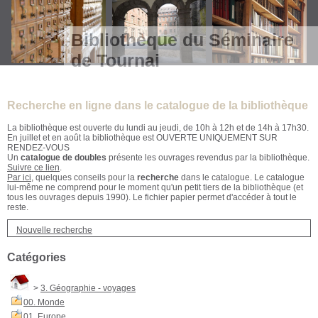
Bibliothèque du Séminaire
de Tournai
Recherche en ligne dans le catalogue de la bibliothèque
La bibliothèque est ouverte du lundi au jeudi, de 10h à 12h et de 14h à 17h30.
En juillet et en août la bibliothèque est OUVERTE UNIQUEMENT SUR
RENDEZ-VOUS
Un
catalogue de doubles
présente les ouvrages revendus par la bibliothèque.
Suivre ce lien
.
Par ici
, quelques conseils pour la
recherche
dans le catalogue. Le catalogue
lui-même ne comprend pour le moment qu'un petit tiers de la bibliothèque (et
tous les ouvrages depuis 1990). Le fichier papier permet d'accéder à tout le
reste.
Nouvelle recherche
Catégories
>
3. Géographie - voyages
00. Monde
01. Europe