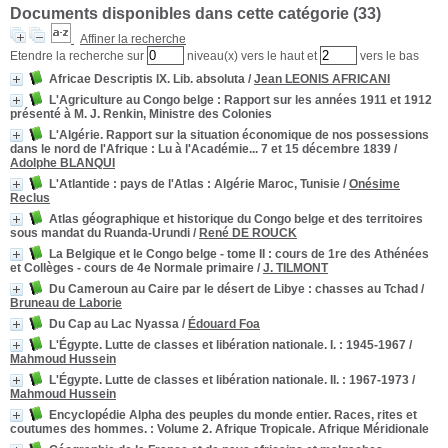
Documents disponibles dans cette catégorie (
33
)
Affiner la recherche
Etendre la recherche sur
niveau(x) vers le haut et
vers le bas
Africae Descriptis IX. Lib. absoluta
/
Jean LEONIS AFRICANI
L'Agriculture au Congo belge
: Rapport sur les années 1911 et 1912
présenté à M. J. Renkin, Ministre des Colonies
L'Algérie. Rapport sur la situation économique de nos possessions
dans le nord de l'Afrique
: Lu à l'Académie... 7 et 15 décembre 1839
/
Adolphe BLANQUI
L'Atlantide
: pays de l'Atlas : Algérie Maroc, Tunisie
/
Onésime
Reclus
Atlas géographique et historique du Congo belge et des territoires
sous mandat du Ruanda-Urundi
/
René DE ROUCK
La Belgique et le Congo belge - tome II
: cours de 1re des Athénées
et Collèges - cours de 4e Normale primaire
/
J. TILMONT
Du Cameroun au Caire par le désert de Libye
: chasses au Tchad
/
Bruneau de Laborie
Du Cap au Lac Nyassa
/
Édouard Foa
L'Égypte. Lutte de classes et libération nationale. I.
: 1945-1967
/
Mahmoud Hussein
L'Égypte. Lutte de classes et libération nationale. II.
: 1967-1973
/
Mahmoud Hussein
Encyclopédie Alpha des peuples du monde entier. Races, rites et
coutumes des hommes.
: Volume 2. Afrique Tropicale. Afrique Méridionale