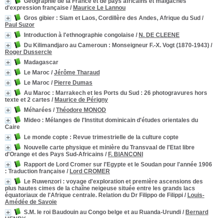
Géographie de la France et de pays africains et malgaches
d'expression française
/
Maurice Le Lannou
Gros gibier
: Siam et Laos, Cordillère des Andes, Afrique du Sud
/
Paul Suzor
Introduction à l'ethnographie congolaise
/
N. DE CLEENE
Du Kilimandjaro au Cameroun
: Monseigneur F.-X. Vogt (1870-1943)
/
Roger Dussercle
Madagascar
Le Maroc
/
Jérôme Tharaud
Le Maroc
/
Pierre Dumas
Au Maroc : Marrakech et les Ports du Sud
: 26 photogravures hors
texte et 2 cartes
/
Maurice de Périgny
Méharées
/
Théodore MONOD
Mideo
: Mélanges de l'Institut dominicain d'études orientales du
Caire
Le monde copte
: Revue trimestrielle de la culture copte
Nouvelle carte physique et minière du Transvaal de l'Etat libre
d'Orange et des Pays Sud-Africains
/
F. BIANCONI
Rapport de Lord Cromer sur l'Egypte et le Soudan pour l'année 1906
: Traduction française
/
Lord CROMER
Le Ruwenzori
: voyage d'exploration et première ascensions des
plus hautes cimes de la chaîne neigeuse située entre les grands lacs
équatoriaux de l'Afrique centrale. Relation du Dr Filippo de Filippi
/
Louis-
Amédée de Savoie
S.M. le roi Baudouin au Congo belge et au Ruanda-Urundi
/
Bernard