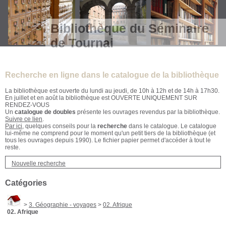
Bibliothèque du Séminaire
de Tournai
Recherche en ligne dans le catalogue de la bibliothèque
La bibliothèque est ouverte du lundi au jeudi, de 10h à 12h et de 14h à 17h30.
En juillet et en août la bibliothèque est OUVERTE UNIQUEMENT SUR
RENDEZ-VOUS
Un
catalogue de doubles
présente les ouvrages revendus par la bibliothèque.
Suivre ce lien
.
Par ici
, quelques conseils pour la
recherche
dans le catalogue. Le catalogue
lui-même ne comprend pour le moment qu'un petit tiers de la bibliothèque (et
tous les ouvrages depuis 1990). Le fichier papier permet d'accéder à tout le
reste.
Nouvelle recherche
Catégories
>
3. Géographie - voyages
>
02. Afrique
02. Afrique