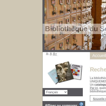
Bibliothèque du S
A-
A
A+
Accueil
Reche
La bibliothè
UNIQUEME
Un
catalogu
Par ici
, quel
bibliothèque
Nouvelle 
Affiner ou comparer