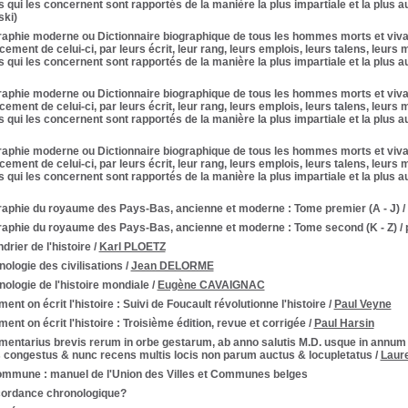
ts qui les concernent sont rapportés de la manière la plus impartiale et la plus
ki)
raphie moderne ou Dictionnaire biographique de tous les hommes morts et viv
ent de celui-ci, par leurs écrit, leur rang, leurs emplois, leurs talens, leurs 
ts qui les concernent sont rapportés de la manière la plus impartiale et la plus
raphie moderne ou Dictionnaire biographique de tous les hommes morts et viv
ent de celui-ci, par leurs écrit, leur rang, leurs emplois, leurs talens, leurs 
ts qui les concernent sont rapportés de la manière la plus impartiale et la plus 
raphie moderne ou Dictionnaire biographique de tous les hommes morts et viv
ent de celui-ci, par leurs écrit, leur rang, leurs emplois, leurs talens, leurs 
ts qui les concernent sont rapportés de la manière la plus impartiale et la plus 
raphie du royaume des Pays-Bas, ancienne et moderne
: Tome premier (A - J)
/
raphie du royaume des Pays-Bas, ancienne et moderne
: Tome second (K - Z)
/
drier de l'histoire
/
Karl PLOETZ
ologie des civilisations
/
Jean DELORME
ologie de l'histoire mondiale
/
Eugène CAVAIGNAC
nt on écrit l'histoire
: Suivi de Foucault révolutionne l'histoire
/
Paul Veyne
nt on écrit l'histoire
: Troisième édition, revue et corrigée
/
Paul Harsin
entarius brevis rerum in orbe gestarum, ab anno salutis M.D. usque in annum 
s congestus & nunc recens multis locis non parum auctus & locupletatus
/
Laur
commune
: manuel de l'Union des Villes et Communes belges
ordance chronologique?