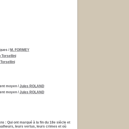
rques
/
M. FORMEY
 Torsellini
Torsellini
ement moyen
/
Jules ROLAND
ement moyen
/
Jules ROLAND
ans
: Qui ont marqué à la fin du 18e siècle et
malheurs, leurs vertus, leurs crimes et où