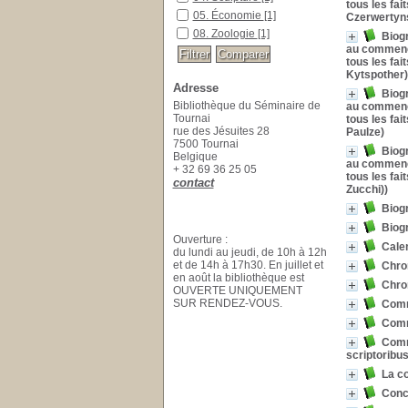
tous les fai
05. Économie
[1]
Czerwertyns
08. Zoologie
[1]
Biog
au commencem
tous les fai
Kytspother)
Adresse
Biog
Bibliothèque du Séminaire de
au commencem
Tournai
tous les fai
rue des Jésuites 28
Paulze)
7500 Tournai
Biog
Belgique
au commencem
+ 32 69 36 25 05
tous les fai
contact
Zucchi))
Biog
Biog
Ouverture :
Calen
du lundi au jeudi, de 10h à 12h
et de 14h à 17h30. En juillet et
Chron
en août la bibliothèque est
Chron
OUVERTE UNIQUEMENT
SUR RENDEZ-VOUS.
Comme
Comme
Comm
scriptoribu
La 
Conc