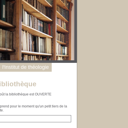
l'Institut de théologie
ibliothèque
n août la bibliothèque est OUVERTE
end pour le moment qu'un petit tiers de la
te.