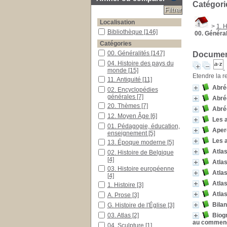
Catégori
Localisation
>
1. H
Bibliothèque
[146]
00. Général
Catégories
00. Généralités
[147]
Document
04. Histoire des pays du
monde
[15]
Etendre la r
11. Antiquité
[11]
Abrég
02. Encyclopédies
générales
[7]
Abrég
20. Thèmes
[7]
Abrég
12. Moyen Âge
[6]
Les 
01. Pédagogie, éducation,
Aperç
enseignement
[5]
Les 
13. Époque moderne
[5]
Atla
02. Histoire de Belgique
[4]
Atla
03. Histoire européenne
Atlas
[4]
Atlas
1. Histoire
[3]
Atlas
A. Prose
[3]
Bilan
G. Histoire de l'Église
[3]
03. Atlas
[2]
Biog
au commencem
04. Sculpture
[1]