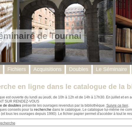
éminaire de Tournai
Fichiers
Acquisitions
Doubles
Le Séminaire
rche en ligne dans le catalogue de la b
que est ouverte du lundi au jeudi, de 10h à 12h et de 14h à 17h30. En juillet et e
NT SUR RENDEZ-VOUS
e de doubles
présente les ouvrages revendus par la bibliothèque.
Suivre ce lien
.
ques conseils pour la
recherche
dans le catalogue. Le catalogue lui-même ne compr
 (et tous les ouvrages depuis 1990). Le fichier papier permet d'accéder à tout le res
recherche