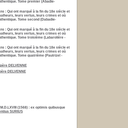
 authentique. Tome premier (Abadie-
ans
: Qui ont marqué à la fin du 18e siècle et
malheurs, leurs vertus, leurs crimes et où
 authentique. Tome second (Dabadie-
ans
: Qui ont marqué à la fin du 18e siècle et
malheurs, leurs vertus, leurs crimes et où
authentique. Tome troisième (Labarolière -
ans
: Qui ont marqué à la fin du 18e siècle et
malheurs, leurs vertus, leurs crimes et où
authentique. Tome quatrième (Pautrizel -
père DELVENNE
père DELVENNE
M.D.LXVIII (1568)
: ex optimis quibusque
entius SURIUS