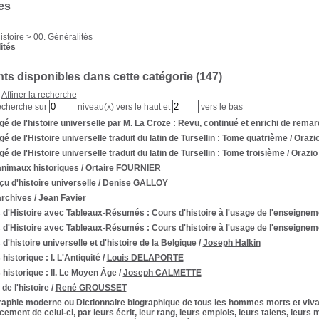
es
istoire
>
00. Généralités
ités
s disponibles dans cette catégorie (
147
)
Affiner la recherche
echerche sur
niveau(x) vers le haut et
vers le bas
é de l'histoire universelle par M. La Croze
: Revu, continué et enrichi de rema
é de l'Histoire universelle traduit du latin de Tursellin
: Tome quatrième
/
Orazio
é de l'Histoire universelle traduit du latin de Tursellin
: Tome troisième
/
Orazio 
animaux historiques
/
Ortaire FOURNIER
u d'histoire universelle
/
Denise GALLOY
archives
/
Jean Favier
s d'Histoire avec Tableaux-Résumés
: Cours d'histoire à l'usage de l'enseign
s d'Histoire avec Tableaux-Résumés
: Cours d'histoire à l'usage de l'enseign
 d'histoire universelle et d'histoire de la Belgique
/
Joseph Halkin
 historique
: I. L'Antiquité
/
Louis DELAPORTE
 historique
: II. Le Moyen Âge
/
Joseph CALMETTE
 de l'histoire
/
René GROUSSET
raphie moderne ou Dictionnaire biographique de tous les hommes morts et viv
ent de celui-ci, par leurs écrit, leur rang, leurs emplois, leurs talens, leurs 