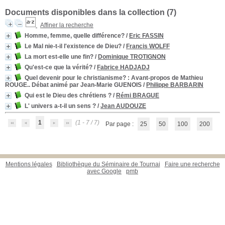
Documents disponibles dans la collection (
7
)
Affiner la recherche
Homme, femme, quelle différence?
/
Eric FASSIN
Le Mal nie-t-il l'existence de Dieu?
/
Francis WOLFF
La mort est-elle une fin?
/
Dominique TROTIGNON
Qu'est-ce que la vérité?
/
Fabrice HADJADJ
Quel devenir pour le christianisme?
: Avant-propos de Mathieu
ROUGE.. Débat animé par Jean-Marie GUENOIS
/
Philippe BARBARIN
Qui est le Dieu des chrétiens ?
/
Rémi BRAGUE
L' univers a-t-il un sens ?
/
Jean AUDOUZE
1
(1 - 7 / 7)
Par page :
25
50
100
200
Mentions légales
Bibliothèque du Séminaire de Tournai
Faire une recherche
avec Google
pmb