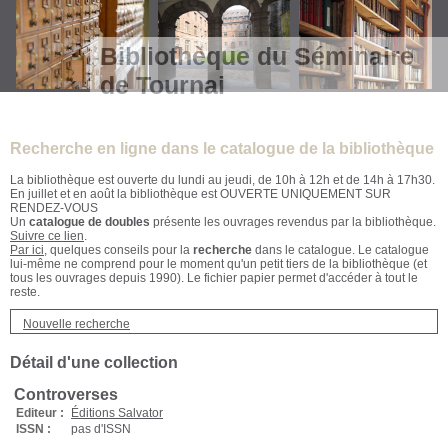
Bibliothèque du Séminaire
de Tournai
Recherche en ligne dans le catalogue de la bibliothèque
La bibliothèque est ouverte du lundi au jeudi, de 10h à 12h et de 14h à 17h30.
En juillet et en août la bibliothèque est OUVERTE UNIQUEMENT SUR
RENDEZ-VOUS
Un
catalogue de doubles
présente les ouvrages revendus par la bibliothèque.
Suivre ce lien
.
Par ici
, quelques conseils pour la
recherche
dans le catalogue. Le catalogue
lui-même ne comprend pour le moment qu'un petit tiers de la bibliothèque (et
tous les ouvrages depuis 1990). Le fichier papier permet d'accéder à tout le
reste.
Nouvelle recherche
Détail d'une collection
Controverses
Editeur :
Éditions Salvator
ISSN :
pas d'ISSN