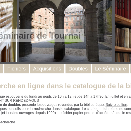
éminaire de Tournai
Fichiers
Acquisitions
Doubles
Le Séminaire
rche en ligne dans le catalogue de la b
que est ouverte du lundi au jeudi, de 10h à 12h et de 14h à 17h30. En juillet et e
NT SUR RENDEZ-VOUS
e de doubles
présente les ouvrages revendus par la bibliothèque.
Suivre ce lien
.
ques conseils pour la
recherche
dans le catalogue. Le catalogue lui-même ne compr
 (et tous les ouvrages depuis 1990). Le fichier papier permet d'accéder à tout le res
recherche