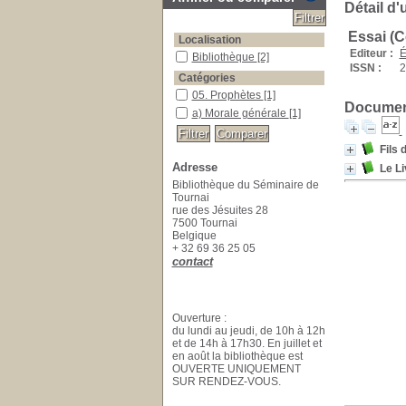
Détail d'
Essai (C
Localisation
Editeur :
É
Bibliothèque
[2]
ISSN :
2
Catégories
05. Prophètes
[1]
Document
a) Morale générale
[1]
Fils 
Adresse
Le Li
Bibliothèque du Séminaire de
Tournai
rue des Jésuites 28
7500 Tournai
Belgique
+ 32 69 36 25 05
contact
Ouverture :
du lundi au jeudi, de 10h à 12h
et de 14h à 17h30. En juillet et
en août la bibliothèque est
OUVERTE UNIQUEMENT
SUR RENDEZ-VOUS.