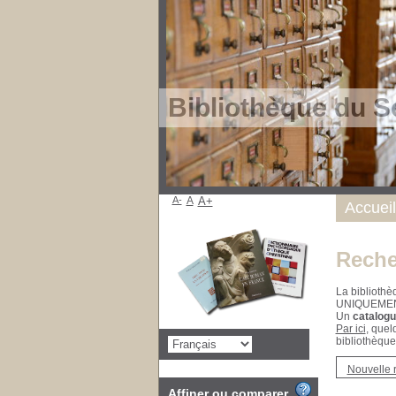
Bibliothèque du S
A-
A
A+
Accueil
Reche
La bibliothè
UNIQUEME
Un
catalogu
Par ici
, quel
bibliothèque
Nouvelle 
Affiner ou comparer