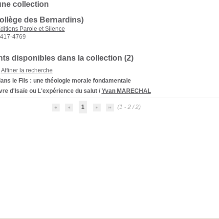
une collection
ollège des Bernardins)
ditions Parole et Silence
417-4769
s disponibles dans la collection (
2
)
Affiner la recherche
dans le Fils
: une théologie morale fondamentale
vre d'Isaïe ou L'expérience du salut
/
Yvan MARECHAL
1
(1 - 2 / 2)