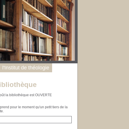
l'Institut de théologie
ibliothèque
n août la bibliothèque est OUVERTE
end pour le moment qu'un petit tiers de la
te.