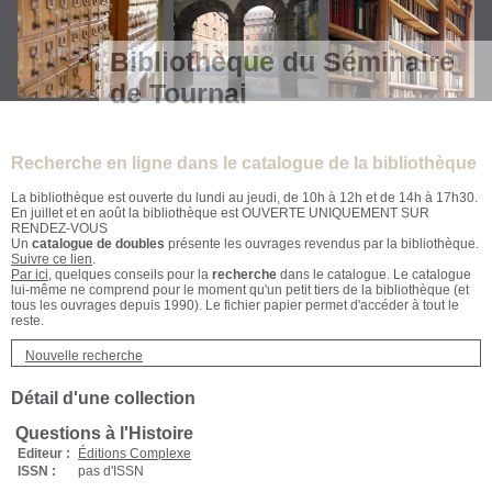
Bibliothèque du Séminaire
de Tournai
Recherche en ligne dans le catalogue de la bibliothèque
La bibliothèque est ouverte du lundi au jeudi, de 10h à 12h et de 14h à 17h30.
En juillet et en août la bibliothèque est OUVERTE UNIQUEMENT SUR
RENDEZ-VOUS
Un
catalogue de doubles
présente les ouvrages revendus par la bibliothèque.
Suivre ce lien
.
Par ici
, quelques conseils pour la
recherche
dans le catalogue. Le catalogue
lui-même ne comprend pour le moment qu'un petit tiers de la bibliothèque (et
tous les ouvrages depuis 1990). Le fichier papier permet d'accéder à tout le
reste.
Nouvelle recherche
Détail d'une collection
Questions à l'Histoire
Editeur :
Éditions Complexe
ISSN :
pas d'ISSN