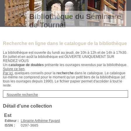
Bibliothèque du Séminaire
de Tournai
Recherche en ligne dans le catalogue de la bibliothèque
La bibliothèque est ouverte du lundi au jeudi, de 10h à 12h et de 14h à 17h30.
En juillet et en août la bibliothèque est OUVERTE UNIQUEMENT SUR
RENDEZ-VOUS
Un
catalogue de doubles
présente les ouvrages revendus par la bibliothèque.
Suivre ce lien
.
Par ici
, quelques conseils pour la
recherche
dans le catalogue. Le catalogue
lui-même ne comprend pour le moment qu'un petit tiers de la bibliothèque (et
tous les ouvrages depuis 1990). Le fichier papier permet d'accéder à tout le
reste.
Nouvelle recherche
Détail d'une collection
Est
Editeur :
Librairie Arthème Fayard
ISSN :
0297-3685