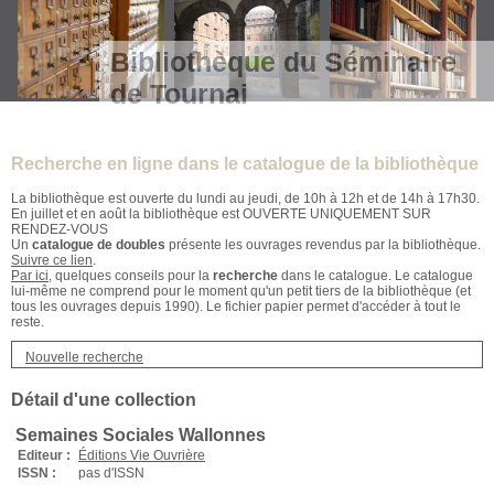
Bibliothèque du Séminaire
de Tournai
Recherche en ligne dans le catalogue de la bibliothèque
La bibliothèque est ouverte du lundi au jeudi, de 10h à 12h et de 14h à 17h30.
En juillet et en août la bibliothèque est OUVERTE UNIQUEMENT SUR
RENDEZ-VOUS
Un
catalogue de doubles
présente les ouvrages revendus par la bibliothèque.
Suivre ce lien
.
Par ici
, quelques conseils pour la
recherche
dans le catalogue. Le catalogue
lui-même ne comprend pour le moment qu'un petit tiers de la bibliothèque (et
tous les ouvrages depuis 1990). Le fichier papier permet d'accéder à tout le
reste.
Nouvelle recherche
Détail d'une collection
Semaines Sociales Wallonnes
Editeur :
Éditions Vie Ouvrière
ISSN :
pas d'ISSN