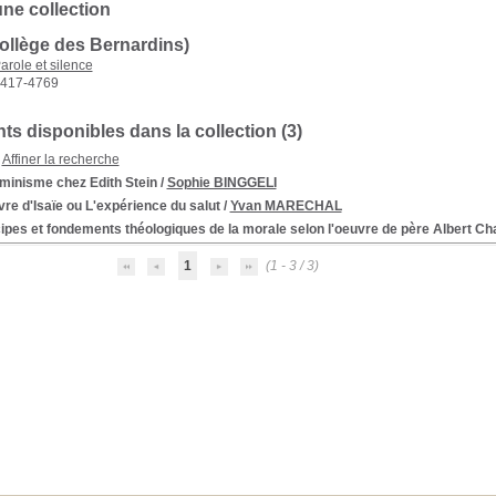
une collection
ollège des Bernardins)
arole et silence
417-4769
s disponibles dans la collection (
3
)
Affiner la recherche
minisme chez Edith Stein
/
Sophie BINGGELI
vre d'Isaïe ou L'expérience du salut
/
Yvan MARECHAL
ipes et fondements théologiques de la morale selon l'oeuvre de père Albert Ch
1
(1 - 3 / 3)