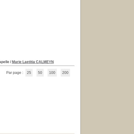
apelle
/
Marie Laetitia CALMEYN
Par page :
25
50
100
200