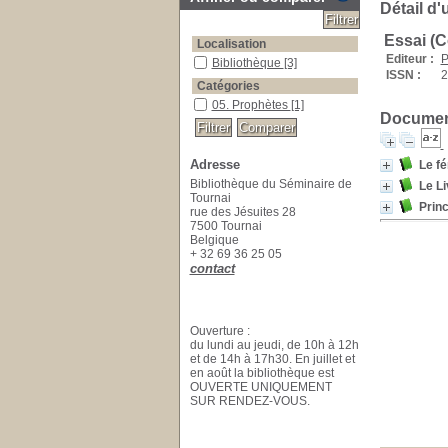
Détail d'
Essai (C
Localisation
Editeur :
P
Bibliothèque
[3]
ISSN :
2
Catégories
05. Prophètes
[1]
Document
Adresse
Le fé
Bibliothèque du Séminaire de
Le Li
Tournai
Princ
rue des Jésuites 28
7500 Tournai
Belgique
+ 32 69 36 25 05
contact
Ouverture :
du lundi au jeudi, de 10h à 12h
et de 14h à 17h30. En juillet et
en août la bibliothèque est
OUVERTE UNIQUEMENT
SUR RENDEZ-VOUS.