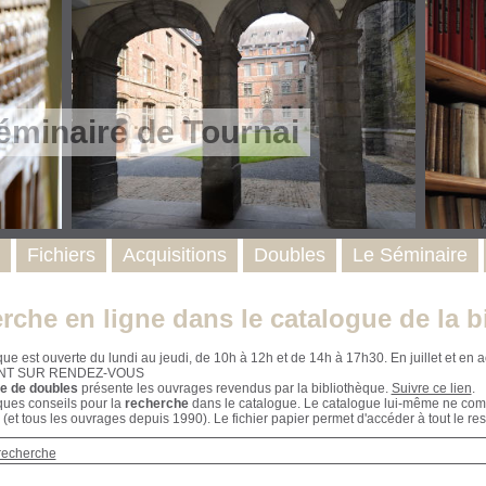
éminaire de Tournai
Fichiers
Acquisitions
Doubles
Le Séminaire
rche en ligne dans le catalogue de la b
que est ouverte du lundi au jeudi, de 10h à 12h et de 14h à 17h30. En juillet et e
NT SUR RENDEZ-VOUS
e de doubles
présente les ouvrages revendus par la bibliothèque.
Suivre ce lien
.
ques conseils pour la
recherche
dans le catalogue. Le catalogue lui-même ne compr
 (et tous les ouvrages depuis 1990). Le fichier papier permet d'accéder à tout le res
recherche