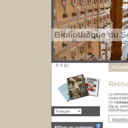
Bibliothèque du S
A-
A
A+
Accueil
Reche
La bibliothè
UNIQUEME
Un
catalogu
Par ici
, quel
bibliothèque
Nouvelle 
Affiner ou comparer