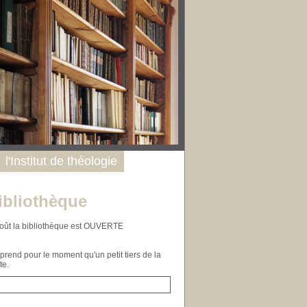
l'Institut de théologie
ibliothèque
n août la bibliothèque est OUVERTE
end pour le moment qu'un petit tiers de la
te.