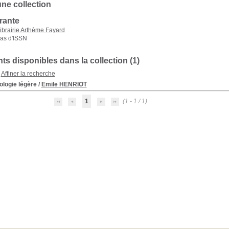
une collection
rante
ibrairie Arthème Fayard
as d'ISSN
s disponibles dans la collection (
1
)
Affiner la recherche
ologie légère
/
Emile HENRIOT
1
(1 - 1 / 1)