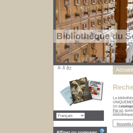
Bibliothèque du S
A-
A
A+
Accueil
Reche
La bibliothè
UNIQUEME
Un
catalogu
Par ici
, quel
bibliothèque
Nouvelle 
Affiner ou comparer