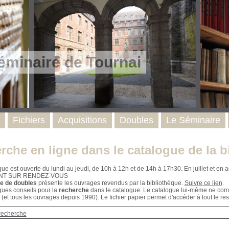
éminaire de Tournai
Fichiers
Acquisitions
Doubles
Le Séminaire
rche en ligne dans le catalogue de la b
que est ouverte du lundi au jeudi, de 10h à 12h et de 14h à 17h30. En juillet et e
NT SUR RENDEZ-VOUS
e de doubles
présente les ouvrages revendus par la bibliothèque.
Suivre ce lien
.
ques conseils pour la
recherche
dans le catalogue. Le catalogue lui-même ne compr
 (et tous les ouvrages depuis 1990). Le fichier papier permet d'accéder à tout le res
recherche