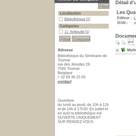
Détail d'
Les Qua
Localisation
Editeur :
L
Bibliothèque
[1]
ISSN :
p
Catégories
11. Antiquité
[1]
Document
Adresse
Myth
Bibliothèque du Séminaire de
Tournai
rue des Jésuites 28
7500 Tournai
Belgique
+ 32 69 36 25 05
contact
Ouverture :
du lundi au jeudi, de 10h à 12h
et de 14h à 17h30. En juillet et
en août la bibliothèque est
OUVERTE UNIQUEMENT
SUR RENDEZ-VOUS.