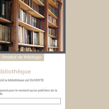
l'Institut de théologie
ibliothèque
n août la bibliothèque est OUVERTE
end pour le moment qu'un petit tiers de la
te.