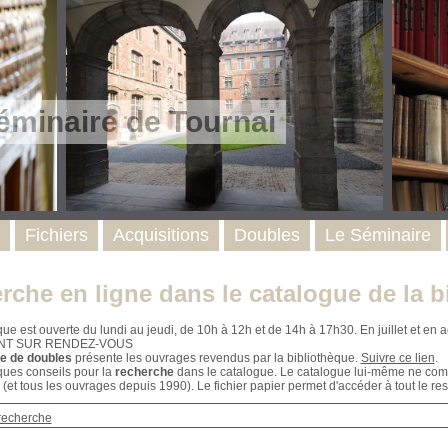
éminaire de Tournai
Fichiers
Acquisitions
Doubles
Le Séminaire
rche en ligne dans le catalogue de la b
que est ouverte du lundi au jeudi, de 10h à 12h et de 14h à 17h30. En juillet et e
NT SUR RENDEZ-VOUS
e de doubles
présente les ouvrages revendus par la bibliothèque.
Suivre ce lien
.
ques conseils pour la
recherche
dans le catalogue. Le catalogue lui-même ne compr
 (et tous les ouvrages depuis 1990). Le fichier papier permet d'accéder à tout le res
recherche