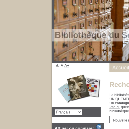
Bibliothèque du S
A-
A
A+
Accueil
Reche
La bibliothè
UNIQUEME
Un
catalogu
Par ici
, quel
bibliothèque
Nouvelle 
Affiner ou comparer