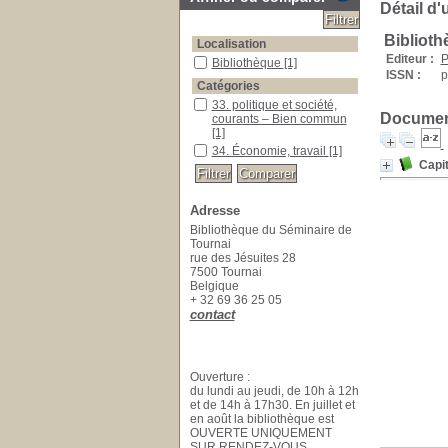
Détail d'
Bibliot
Localisation
Editeur :
P
Bibliothèque
[1]
ISSN :
p
Catégories
33. politique et société,
Document
courants – Bien commun
[1]
34. Économie, travail
[1]
Capit
Adresse
Bibliothèque du Séminaire de
Tournai
rue des Jésuites 28
7500 Tournai
Belgique
+ 32 69 36 25 05
contact
Ouverture :
du lundi au jeudi, de 10h à 12h
et de 14h à 17h30. En juillet et
en août la bibliothèque est
OUVERTE UNIQUEMENT
SUR RENDEZ-VOUS.