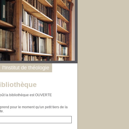
l'Institut de théologie
ibliothèque
n août la bibliothèque est OUVERTE
end pour le moment qu'un petit tiers de la
te.