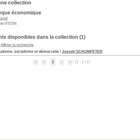
une collection
hèque économique
ayot
as d'ISSN
s disponibles dans la collection (
1
)
Affiner la recherche
alisme, socialisme et démocratie
/
Joseph SCHUMPETER
1
(1 - 1 / 1)