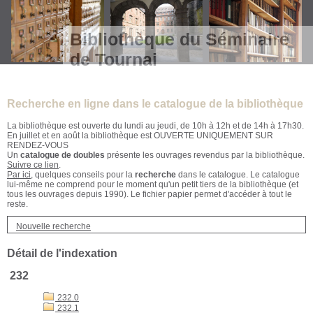
Bibliothèque du Séminaire
de Tournai
Recherche en ligne dans le catalogue de la bibliothèque
La bibliothèque est ouverte du lundi au jeudi, de 10h à 12h et de 14h à 17h30.
En juillet et en août la bibliothèque est OUVERTE UNIQUEMENT SUR
RENDEZ-VOUS
Un
catalogue de doubles
présente les ouvrages revendus par la bibliothèque.
Suivre ce lien
.
Par ici
, quelques conseils pour la
recherche
dans le catalogue. Le catalogue
lui-même ne comprend pour le moment qu'un petit tiers de la bibliothèque (et
tous les ouvrages depuis 1990). Le fichier papier permet d'accéder à tout le
reste.
Nouvelle recherche
Détail de l'indexation
232
232.0
232.1