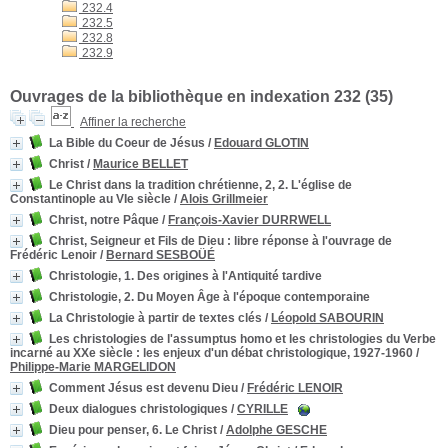
232.4
232.5
232.8
232.9
Ouvrages de la bibliothèque en indexation 232 (
35
)
Affiner la recherche
La Bible du Coeur de Jésus
/
Edouard GLOTIN
Christ
/
Maurice BELLET
Le Christ dans la tradition chrétienne, 2, 2. L'église de
Constantinople au VIe siècle
/
Alois Grillmeier
Christ, notre Pâque
/
François-Xavier DURRWELL
Christ, Seigneur et Fils de Dieu
: libre réponse à l'ouvrage de
Frédéric Lenoir
/
Bernard SESBOÜÉ
Christologie, 1. Des origines à l'Antiquité tardive
Christologie, 2. Du Moyen Âge à l'époque contemporaine
La Christologie à partir de textes clés
/
Léopold SABOURIN
Les christologies de l'assumptus homo et les christologies du Verbe
incarné au XXe siècle
: les enjeux d'un débat christologique, 1927-1960
/
Philippe-Marie MARGELIDON
Comment Jésus est devenu Dieu
/
Frédéric LENOIR
Deux dialogues christologiques
/
CYRILLE
Dieu pour penser, 6. Le Christ
/
Adolphe GESCHE