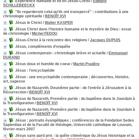
Expérience humaine et foi en Jésus-Christ
/
Edward
SCHILLEBEECKX
"Ils regarderont celui qu'ils ont transpercé"
: contributions à une
christologie spirituelle
/
BENOÎT XVI
Jésus le Christ
/
Walter KASPER
Jésus Christ dans l'histoire humaine et le mystère de Dieu
: essai
de christologie
/
Michel FEDOU
Jésus-Christ à la rencontre des religions
/
Jacques DUPUIS
Jésus, compléments d'enquête
Jésus contemporain
: christologie brève et actuelle
/
Emmanuel
DURAND
Jésus doux et humble de coeur
/
Martin Pradère
Jésus
: l'encyclopédie
Jésus
: une encyclopédie contemporaine ; découvertes, histoire,
art, sagesse
Jésus de Nazareth. Deuxième partie : de l'entrée à Jérusalem à la
Résurrection
/
BENOÎT XVI
Jésus de Nazareth. Première partie : du baptême dans le Jourdain à
la Transfiguration
/
BENOÎT XVI
Jésus de Nazareth. Première partie : du baptême dans le Jourdain à
la Transfiguration
/
BENOÎT XVI
Jésus
: portraits évangéliques ; conférences de la Fondation Sedes
Sapientiae et de la Faculté de théologie, Université catholique de Louvain,
février-mars 2007
Jésus sans parti pris
: la quête chimérique du Jésus historique et la