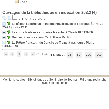
253.5
Ouvrages de la bibliothèque en indexation 253.2 (
4
)
Affiner la recherche
Le célibat sacerdotal
: fondements, joies, défis ; colloque à Ars, 24-
25-26 janvier 2011
Le corps bouleversé
: choisir le célibat
/
Claude PLETTNER
Découvrir sa vocation
/
Carlo Maria Martini
Le Prêtre français
: du Concile de Trente à nos jours
/
Pierre
PIERRARD
1
(1 - 4 / 4)
Par page :
25
50
100
200
Mentions légales
Bibliothèque du Séminaire de Tournai
Faire une recherche
avec Google
pmb