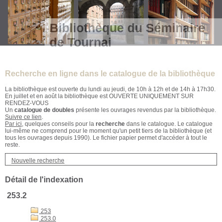
Bibliothèque du Séminaire
de Tournai
Recherche en ligne dans le catalogue de la bibliothèque
La bibliothèque est ouverte du lundi au jeudi, de 10h à 12h et de 14h à 17h30.
En juillet et en août la bibliothèque est OUVERTE UNIQUEMENT SUR
RENDEZ-VOUS
Un
catalogue de doubles
présente les ouvrages revendus par la bibliothèque.
Suivre ce lien
.
Par ici
, quelques conseils pour la
recherche
dans le catalogue. Le catalogue
lui-même ne comprend pour le moment qu'un petit tiers de la bibliothèque (et
tous les ouvrages depuis 1990). Le fichier papier permet d'accéder à tout le
reste.
Nouvelle recherche
Détail de l'indexation
253.2
253
253.0