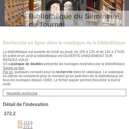
Bibliothèque du Séminaire
de Tournai
Recherche en ligne dans le catalogue de la bibliothèque
La bibliothèque est ouverte du lundi au jeudi, de 10h à 12h et de 14h à 17h30.
En juillet et en août la bibliothèque est OUVERTE UNIQUEMENT SUR
RENDEZ-VOUS
Un
catalogue de doubles
présente les ouvrages revendus par la bibliothèque.
Suivre ce lien
.
Par ici
, quelques conseils pour la
recherche
dans le catalogue. Le catalogue
lui-même ne comprend pour le moment qu'un petit tiers de la bibliothèque (et
tous les ouvrages depuis 1990). Le fichier papier permet d'accéder à tout le
reste.
Nouvelle recherche
Détail de l'indexation
272.2
272.0
272.1