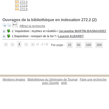
272.3
272.8
272.9
Ouvrages de la bibliothèque en indexation 272.2 (
2
)
Affiner la recherche
L' inquisition
: mythes et réalités
/
Jacqueline MARTIN-BAGNAUDEZ
L'Inquisition
: rempart de la foi ?
/
Laurent ALBARET
1
(1 - 2 / 2)
Par page :
25
50
100
200
Mentions légales
Bibliothèque du Séminaire de Tournai
Faire une recherche
avec Google
pmb