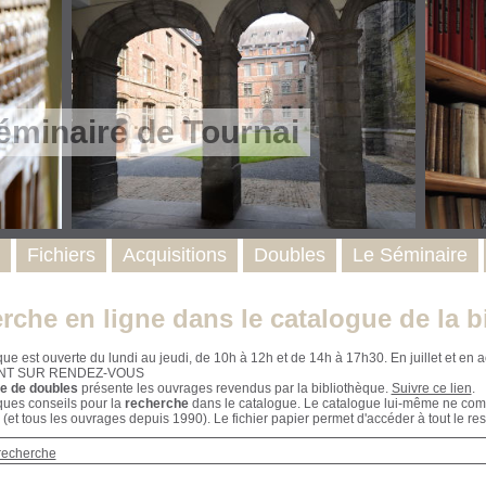
éminaire de Tournai
Fichiers
Acquisitions
Doubles
Le Séminaire
rche en ligne dans le catalogue de la b
que est ouverte du lundi au jeudi, de 10h à 12h et de 14h à 17h30. En juillet et e
NT SUR RENDEZ-VOUS
e de doubles
présente les ouvrages revendus par la bibliothèque.
Suivre ce lien
.
ques conseils pour la
recherche
dans le catalogue. Le catalogue lui-même ne compr
 (et tous les ouvrages depuis 1990). Le fichier papier permet d'accéder à tout le res
recherche