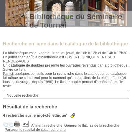
Bibliothèque du Séminaire
de Tournai
Recherche en ligne dans le catalogue de la bibliothèque
La bibliothèque est ouverte du lundi au jeudi, de 10h à 12h et de 14h à 17h30.
En juillet et en août la bibliothèque est OUVERTE UNIQUEMENT SUR
RENDEZ-VOUS
Un
catalogue de doubles
présente les ouvrages revendus par la bibliothèque.
Suivre ce lien
.
Par ici
, quelques conseils pour la
recherche
dans le catalogue. Le catalogue
lui-même ne comprend pour le moment qu'un petit tiers de la bibliothèque (et
tous les ouvrages depuis 1990). Le fichier papier permet d'accéder à tout le
reste.
Nouvelle recherche
Résultat de la recherche
4
recherche sur le mot-clé
'éthique'
Affiner la recherche
Générer le flux rss de la recherche
Partager le résultat de cette recherche