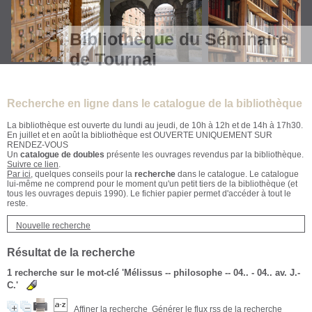
Bibliothèque du Séminaire
de Tournai
Recherche en ligne dans le catalogue de la bibliothèque
La bibliothèque est ouverte du lundi au jeudi, de 10h à 12h et de 14h à 17h30.
En juillet et en août la bibliothèque est OUVERTE UNIQUEMENT SUR
RENDEZ-VOUS
Un
catalogue de doubles
présente les ouvrages revendus par la bibliothèque.
Suivre ce lien
.
Par ici
, quelques conseils pour la
recherche
dans le catalogue. Le catalogue
lui-même ne comprend pour le moment qu'un petit tiers de la bibliothèque (et
tous les ouvrages depuis 1990). Le fichier papier permet d'accéder à tout le
reste.
Nouvelle recherche
Résultat de la recherche
1
recherche sur le mot-clé
'Mélissus -- philosophe -- 04.. - 04.. av. J.-
C.'
Affiner la recherche
Générer le flux rss de la recherche