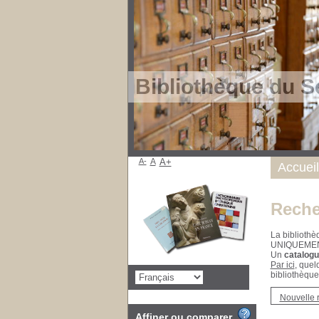
Bibliothèque du S
A-
A
A+
Accueil
Reche
La bibliothè
UNIQUEME
Un
catalogu
Par ici
, quel
bibliothèque
Nouvelle 
Affiner ou comparer