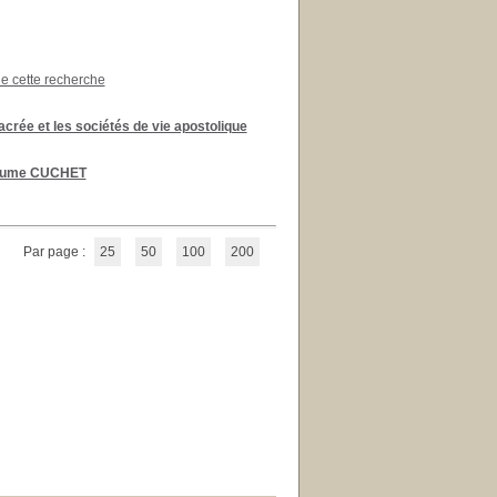
de cette recherche
acrée et les sociétés de vie apostolique
laume CUCHET
Par page :
25
50
100
200