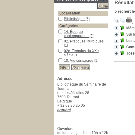
Résultat
5
recherche
Localisation
Bibliothèque
[5]
Catégories
Mémo
14. Époque
Sur l
contemporaine
[2]
Les a
02. Pratiques liturgiques
[1]
Comm
02c. Témoins du XXe
Josep
siècle
[1]
10. Vie consacrée
[1]
Adresse
Bibliothèque du Séminaire de
Tournai
rue des Jésuites 28
7500 Tournai
Belgique
+ 32 69 36 25 05
contact
Ouverture :
du lundi au jeudi, de 10h à 12h