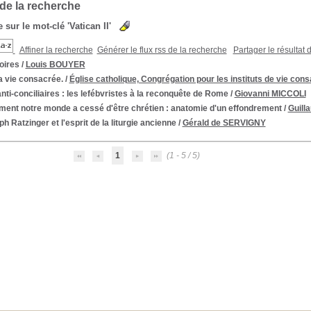
 de la recherche
 sur le mot-clé
'Vatican II'
Affiner la recherche
Générer le flux rss de la recherche
Partager le résultat 
ires
/
Louis BOUYER
a vie consacrée.
/
Église catholique, Congrégation pour les instituts de vie cons
nti-conciliaires
: les lefébvristes à la reconquête de Rome
/
Giovanni MICCOLI
ent notre monde a cessé d'être chrétien
: anatomie d'un effondrement
/
Guil
h Ratzinger et l'esprit de la liturgie ancienne
/
Gérald de SERVIGNY
1
(1 - 5 / 5)