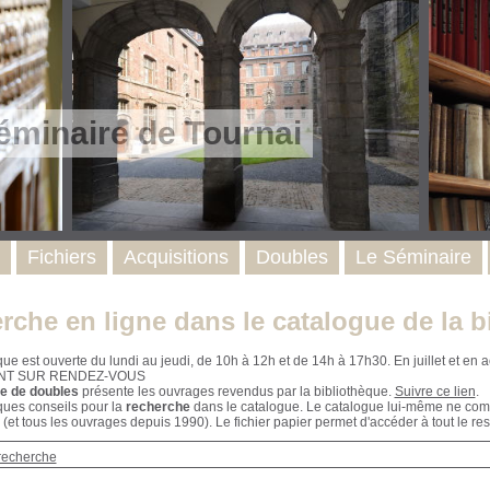
éminaire de Tournai
Fichiers
Acquisitions
Doubles
Le Séminaire
rche en ligne dans le catalogue de la b
que est ouverte du lundi au jeudi, de 10h à 12h et de 14h à 17h30. En juillet et e
NT SUR RENDEZ-VOUS
e de doubles
présente les ouvrages revendus par la bibliothèque.
Suivre ce lien
.
ques conseils pour la
recherche
dans le catalogue. Le catalogue lui-même ne compr
 (et tous les ouvrages depuis 1990). Le fichier papier permet d'accéder à tout le res
recherche