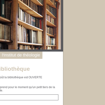
l'Institut de théologie
ibliothèque
n août la bibliothèque est OUVERTE
end pour le moment qu'un petit tiers de la
te.