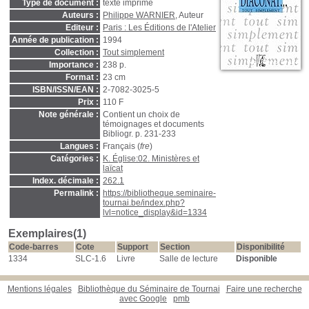
Type de document :
texte imprimé
Auteurs :
Philippe WARNIER
, Auteur
Editeur :
Paris : Les Éditions de l'Atelier
Année de publication :
1994
Collection :
Tout simplement
Importance :
238 p.
Format :
23 cm
ISBN/ISSN/EAN :
2-7082-3025-5
Prix :
110 F
Note générale :
Contient un choix de
témoignages et documents
Bibliogr. p. 231-233
Langues :
Français (
fre
)
Catégories :
K. Église:02. Ministères et
laïcat
Index. décimale :
262.1
Permalink :
https://bibliotheque.seminaire-
tournai.be/index.php?
lvl=notice_display&id=1334
Exemplaires(1)
Code-barres
Cote
Support
Section
Disponibilité
1334
SLC-1.6
Livre
Salle de lecture
Disponible
Mentions légales
Bibliothèque du Séminaire de Tournai
Faire une recherche
avec Google
pmb