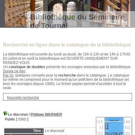
Bibliothèque du Séminaire
de Tournai
Recherche en ligne dans le catalogue de la bibliothèque
La bibliothèque est ouverte du lundi au jeudi, de 10h à 12h et de 14h à 17h30.
En juillet et en août la bibliothèque est OUVERTE UNIQUEMENT SUR
RENDEZ-VOUS
Un
catalogue de doubles
présente les ouvrages revendus par la bibliothèque.
Suivre ce lien
.
Par ici
, quelques conseils pour la
recherche
dans le catalogue. Le catalogue
lui-même ne comprend pour le moment qu'un petit tiers de la bibliothèque (et
tous les ouvrages depuis 1990). Le fichier papier permet d'accéder à tout le
reste.
Nouvelle recherche
Le diaconat
/
Philippe WARNIER
Public
ISBD
Titre :
Le diaconat