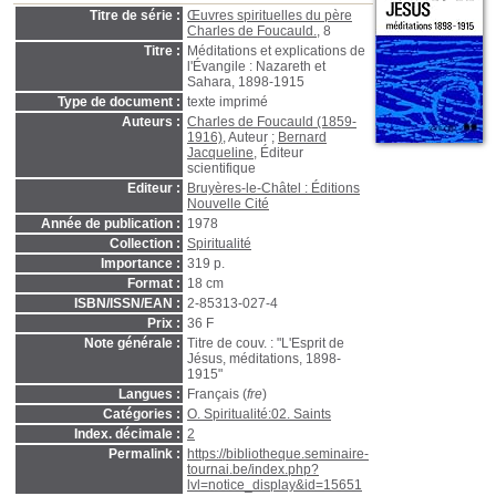
Titre de série :
Œuvres spirituelles du père
Charles de Foucauld.
, 8
Titre :
Méditations et explications de
l'Évangile : Nazareth et
Sahara, 1898-1915
Type de document :
texte imprimé
Auteurs :
Charles de Foucauld (1859-
1916)
, Auteur ;
Bernard
Jacqueline
, Éditeur
scientifique
Editeur :
Bruyères-le-Châtel : Éditions
Nouvelle Cité
Année de publication :
1978
Collection :
Spiritualité
Importance :
319 p.
Format :
18 cm
ISBN/ISSN/EAN :
2-85313-027-4
Prix :
36 F
Note générale :
Titre de couv. : "L'Esprit de
Jésus, méditations, 1898-
1915"
Langues :
Français (
fre
)
Catégories :
O. Spiritualité:02. Saints
Index. décimale :
2
Permalink :
https://bibliotheque.seminaire-
tournai.be/index.php?
lvl=notice_display&id=15651