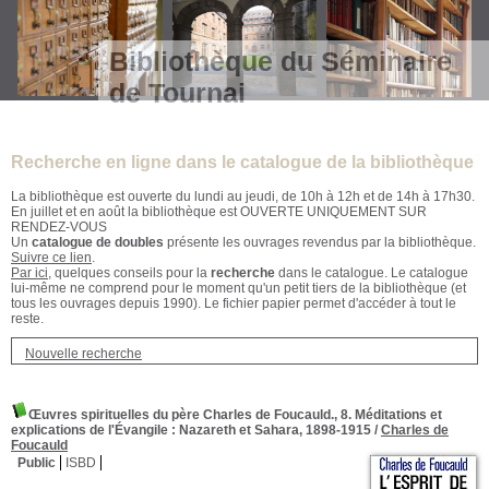
Bibliothèque du Séminaire
de Tournai
Recherche en ligne dans le catalogue de la bibliothèque
La bibliothèque est ouverte du lundi au jeudi, de 10h à 12h et de 14h à 17h30.
En juillet et en août la bibliothèque est OUVERTE UNIQUEMENT SUR
RENDEZ-VOUS
Un
catalogue de doubles
présente les ouvrages revendus par la bibliothèque.
Suivre ce lien
.
Par ici
, quelques conseils pour la
recherche
dans le catalogue. Le catalogue
lui-même ne comprend pour le moment qu'un petit tiers de la bibliothèque (et
tous les ouvrages depuis 1990). Le fichier papier permet d'accéder à tout le
reste.
Nouvelle recherche
Œuvres spirituelles du père Charles de Foucauld., 8. Méditations et
explications de l'Évangile
: Nazareth et Sahara, 1898-1915
/
Charles de
Foucauld
Public
ISBD