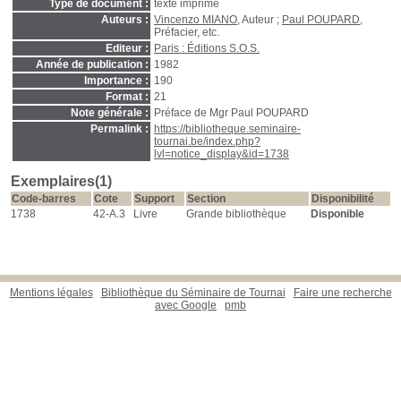
Type de document :
texte imprimé
Auteurs :
Vincenzo MIANO
, Auteur ;
Paul POUPARD
,
Préfacier, etc.
Editeur :
Paris : Éditions S.O.S.
Année de publication :
1982
Importance :
190
Format :
21
Note générale :
Préface de Mgr Paul POUPARD
Permalink :
https://bibliotheque.seminaire-
tournai.be/index.php?
lvl=notice_display&id=1738
Exemplaires(1)
Code-barres
Cote
Support
Section
Disponibilité
1738
42-A.3
Livre
Grande bibliothèque
Disponible
Mentions légales
Bibliothèque du Séminaire de Tournai
Faire une recherche
avec Google
pmb