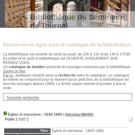
Bibliothèque du Séminaire
de Tournai
Recherche en ligne dans le catalogue de la bibliothèque
La bibliothèque est ouverte du lundi au jeudi, de 10h à 12h et de 14h à 17h30.
En juillet et en août la bibliothèque est OUVERTE UNIQUEMENT SUR
RENDEZ-VOUS
Un
catalogue de doubles
présente les ouvrages revendus par la bibliothèque.
Suivre ce lien
.
Par ici
, quelques conseils pour la
recherche
dans le catalogue. Le catalogue
lui-même ne comprend pour le moment qu'un petit tiers de la bibliothèque (et
tous les ouvrages depuis 1990). Le fichier papier permet d'accéder à tout le
reste.
Nouvelle recherche
Église et marxisme : 1840-1980
/
Vincenzo MIANO
Public
ISBD
Titre :
Église et marxisme : 1840-1980