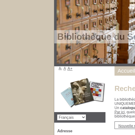
Bibliothèque du S
A-
A
A+
Accueil
Reche
La bibliothè
UNIQUEME
Un
catalogu
Par ici
, quel
bibliothèque
Nouvelle 
Adresse