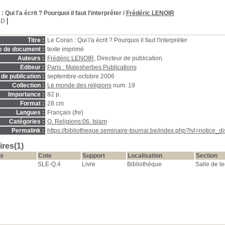
: Qui l'a écrit ? Pourquoi il faut l'interpréter
/
Frédéric LENOIR
BD
Titre :
Le Coran : Qui l'a écrit ? Pourquoi il faut l'interpréter
e de document :
texte imprimé
Auteurs :
Frédéric LENOIR
, Directeur de publication
Editeur :
Paris : Malesherbes Publications
de publication :
septembre-octobre 2006
Collection :
Le monde des religions
num. 19
Importance :
82 p.
Format :
28 cm
Langues :
Français (
fre
)
Catégories :
Q. Religions:06. Islam
Permalink :
https://bibliotheque.seminaire-tournai.be/index.php?lvl=notice_
res(1)
s
Cote
Support
Localisation
Section
SLE-Q.4
Livre
Bibliothèque
Salle de le