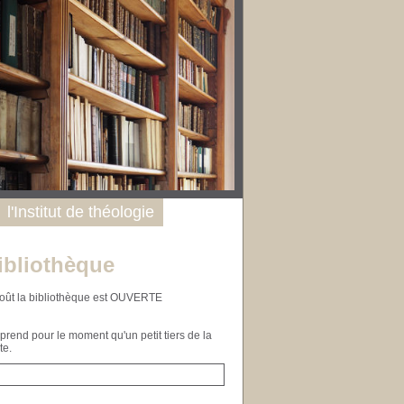
l'Institut de théologie
ibliothèque
n août la bibliothèque est OUVERTE
end pour le moment qu'un petit tiers de la
te.