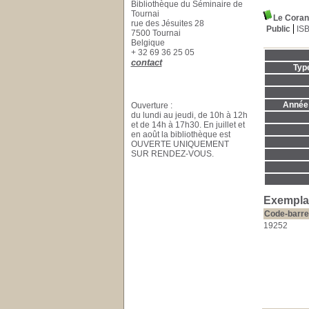
Bibliothèque du Séminaire de
Tournai
Le Coran
rue des Jésuites 28
Public
IS
7500 Tournai
Belgique
+ 32 69 36 25 05
contact
Typ
Année 
Ouverture :
du lundi au jeudi, de 10h à 12h
et de 14h à 17h30. En juillet et
en août la bibliothèque est
OUVERTE UNIQUEMENT
SUR RENDEZ-VOUS.
Exemplai
Code-barre
19252