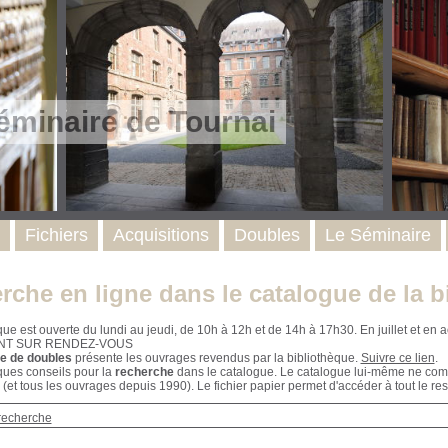
éminaire de Tournai
Fichiers
Acquisitions
Doubles
Le Séminaire
rche en ligne dans le catalogue de la b
que est ouverte du lundi au jeudi, de 10h à 12h et de 14h à 17h30. En juillet et e
NT SUR RENDEZ-VOUS
e de doubles
présente les ouvrages revendus par la bibliothèque.
Suivre ce lien
.
ques conseils pour la
recherche
dans le catalogue. Le catalogue lui-même ne compr
 (et tous les ouvrages depuis 1990). Le fichier papier permet d'accéder à tout le res
recherche