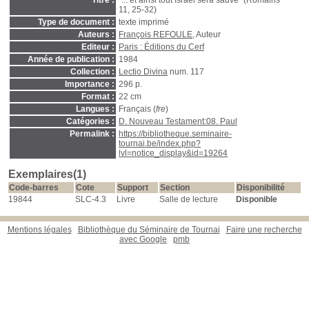
Titre :
"... et ainsi tout Israël sera sauvé" (Romains
11, 25-32)
Type de document :
texte imprimé
Auteurs :
François REFOULE
, Auteur
Editeur :
Paris : Éditions du Cerf
Année de publication :
1984
Collection :
Lectio Divina
num. 117
Importance :
296 p.
Format :
22 cm
Langues :
Français (
fre
)
Catégories :
D. Nouveau Testament:08. Paul
Permalink :
https://bibliotheque.seminaire-
tournai.be/index.php?
lvl=notice_display&id=19264
Exemplaires(1)
Code-barres
Cote
Support
Section
Disponibilité
19844
SLC-4.3
Livre
Salle de lecture
Disponible
Mentions légales
Bibliothèque du Séminaire de Tournai
Faire une recherche
avec Google
pmb