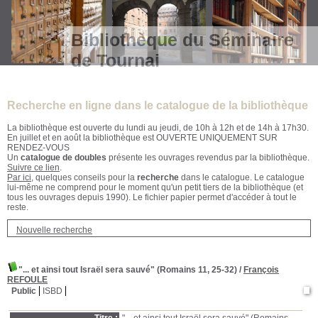
Bibliothèque du Séminaire
de Tournai
Recherche en ligne dans le catalogue de la bibliothèque
La bibliothèque est ouverte du lundi au jeudi, de 10h à 12h et de 14h à 17h30.
En juillet et en août la bibliothèque est OUVERTE UNIQUEMENT SUR
RENDEZ-VOUS
Un
catalogue de doubles
présente les ouvrages revendus par la bibliothèque.
Suivre ce lien
.
Par ici
, quelques conseils pour la
recherche
dans le catalogue. Le catalogue
lui-même ne comprend pour le moment qu'un petit tiers de la bibliothèque (et
tous les ouvrages depuis 1990). Le fichier papier permet d'accéder à tout le
reste.
Nouvelle recherche
"... et ainsi tout Israël sera sauvé" (Romains 11, 25-32)
/
François
REFOULE
Public
ISBD