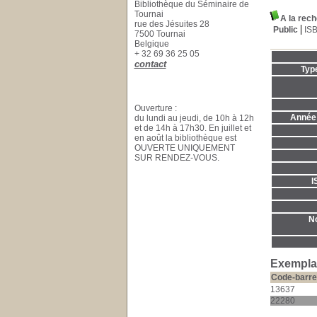
Bibliothèque du Séminaire de
Tournai
A la rec
rue des Jésuites 28
Public
IS
7500 Tournai
Belgique
+ 32 69 36 25 05
contact
Typ
Ouverture :
Année 
du lundi au jeudi, de 10h à 12h
et de 14h à 17h30. En juillet et
en août la bibliothèque est
OUVERTE UNIQUEMENT
SUR RENDEZ-VOUS.
I
No
Exemplai
Code-barre
13637
22280