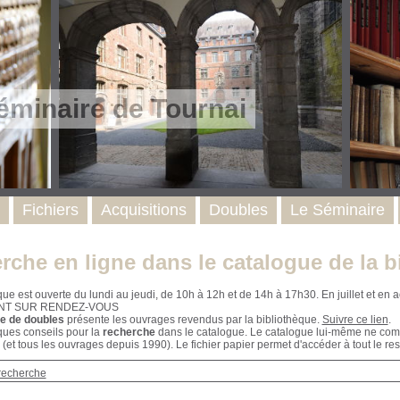
éminaire de Tournai
Fichiers
Acquisitions
Doubles
Le Séminaire
rche en ligne dans le catalogue de la b
que est ouverte du lundi au jeudi, de 10h à 12h et de 14h à 17h30. En juillet et e
NT SUR RENDEZ-VOUS
e de doubles
présente les ouvrages revendus par la bibliothèque.
Suivre ce lien
.
ques conseils pour la
recherche
dans le catalogue. Le catalogue lui-même ne compr
 (et tous les ouvrages depuis 1990). Le fichier papier permet d'accéder à tout le res
recherche