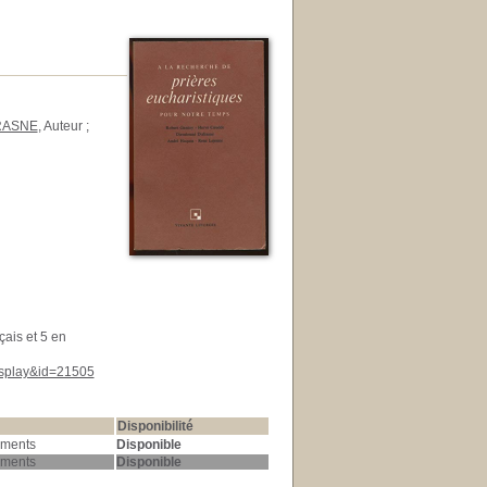
RASNE
, Auteur ;
çais et 5 en
display&id=21505
Disponibilité
ements
Disponible
ements
Disponible