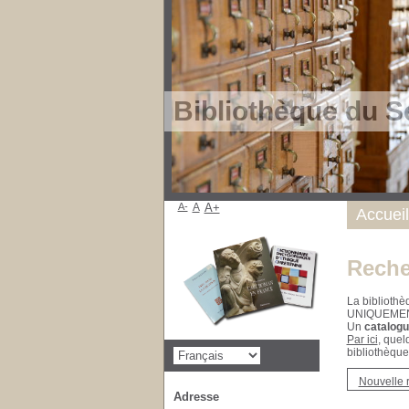
Bibliothèque du S
A-
A
A+
Accueil
Reche
La bibliothè
UNIQUEME
Un
catalogu
Par ici
, quel
bibliothèque
Nouvelle 
Adresse