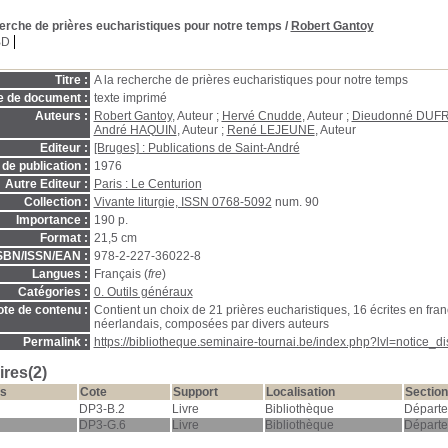
herche de prières eucharistiques pour notre temps
/
Robert Gantoy
BD
Titre :
A la recherche de prières eucharistiques pour notre temps
e de document :
texte imprimé
Auteurs :
Robert Gantoy
, Auteur ;
Hervé Cnudde
, Auteur ;
Dieudonné DUF
André HAQUIN
, Auteur ;
René LEJEUNE
, Auteur
Editeur :
[Bruges] : Publications de Saint-André
de publication :
1976
Autre Editeur :
Paris : Le Centurion
Collection :
Vivante liturgie, ISSN 0768-5092
num. 90
Importance :
190 p.
Format :
21,5 cm
SBN/ISSN/EAN :
978-2-227-36022-8
Langues :
Français (
fre
)
Catégories :
0. Outils généraux
te de contenu :
Contient un choix de 21 prières eucharistiques, 16 écrites en fran
néerlandais, composées par divers auteurs
Permalink :
https://bibliotheque.seminaire-tournai.be/index.php?lvl=notice_
res(2)
s
Cote
Support
Localisation
Section
DP3-B.2
Livre
Bibliothèque
Départ
DP3-G.6
Livre
Bibliothèque
Départ