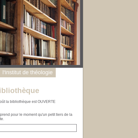
l'Institut de théologie
ibliothèque
n août la bibliothèque est OUVERTE
end pour le moment qu'un petit tiers de la
te.