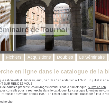
éminaire de Tournai
Fichiers
Acquisitions
Doubles
Le Séminaire
rche en ligne dans le catalogue de la b
que est ouverte du lundi au jeudi, de 10h à 12h et de 14h à 17h30. En juillet et e
NT SUR RENDEZ-VOUS
e de doubles
présente les ouvrages revendus par la bibliothèque.
Suivre ce lien
.
ques conseils pour la
recherche
dans le catalogue. Le catalogue lui-même ne compr
 (et tous les ouvrages depuis 1990). Le fichier papier permet d'accéder à tout le res
recherche