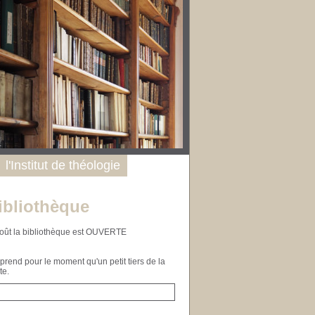
l'Institut de théologie
ibliothèque
n août la bibliothèque est OUVERTE
end pour le moment qu'un petit tiers de la
te.