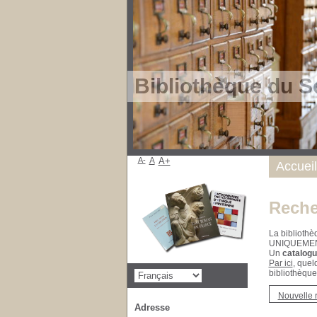
Bibliothèque du S
A-
A
A+
Accueil
Reche
La bibliothè
UNIQUEME
Un
catalogu
Par ici
, quel
bibliothèque
Nouvelle 
Adresse