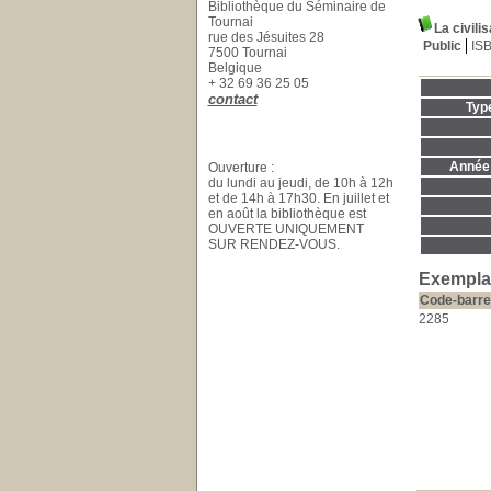
Bibliothèque du Séminaire de
Tournai
La civili
rue des Jésuites 28
Public
IS
7500 Tournai
Belgique
+ 32 69 36 25 05
contact
Typ
Année 
Ouverture :
du lundi au jeudi, de 10h à 12h
et de 14h à 17h30. En juillet et
en août la bibliothèque est
OUVERTE UNIQUEMENT
SUR RENDEZ-VOUS.
Exemplai
Code-barre
2285