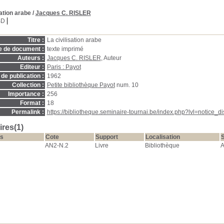
sation arabe
/
Jacques C. RISLER
BD
Titre :
La civilisation arabe
e de document :
texte imprimé
Auteurs :
Jacques C. RISLER
, Auteur
Editeur :
Paris : Payot
de publication :
1962
Collection :
Petite bibliothèque Payot
num. 10
Importance :
256
Format :
18
Permalink :
https://bibliotheque.seminaire-tournai.be/index.php?lvl=notice_
res(1)
s
Cote
Support
Localisation
S
AN2-N.2
Livre
Bibliothèque
A