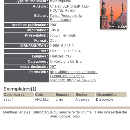
Type de document :
texte imprimé
Auteurs :
Ghaleb BENCHEIKH EL-
HOCINE
, Auteur
Editeur :
Paris : Presses de la
Renaissance
Année de publication :
2001
Importance :
105 p.
Présentation :
couv. ill. en coul.
Format :
21 cm
ISBN/ISSN/EAN :
2-85616-845-0
Prix :
Prix : 9 EUR : 59,04 F
Langues :
Français (
fre
)
Catégories :
Q. Religions:06. Islam
Index. décimale :
297
Permalink :
https://bibliotheque.seminaire-
tournai.be/index.php?
lvl=notice_display&id=22995
Exemplaires(1)
Code-barres
Cote
Support
Section
Disponibilité
23854
AN2-M.2
Livre
Annexes
Disponible
Mentions légales
Bibliothèque du Séminaire de Tournai
Faire une recherche
avec Google
pmb