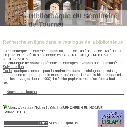
Bibliothèque du Séminaire
de Tournai
Recherche en ligne dans le catalogue de la bibliothèque
La bibliothèque est ouverte du lundi au jeudi, de 10h à 12h et de 14h à 17h30.
En juillet et en août la bibliothèque est OUVERTE UNIQUEMENT SUR
RENDEZ-VOUS
Un
catalogue de doubles
présente les ouvrages revendus par la bibliothèque.
Suivre ce lien
.
Par ici
, quelques conseils pour la
recherche
dans le catalogue. Le catalogue
lui-même ne comprend pour le moment qu'un petit tiers de la bibliothèque (et
tous les ouvrages depuis 1990). Le fichier papier permet d'accéder à tout le
reste.
Nouvelle recherche
Alors, c'est quoi l'islam ?
/
Ghaleb BENCHEIKH EL-HOCINE
Public
ISBD
Titre :
Alors, c'est quoi l'islam ?