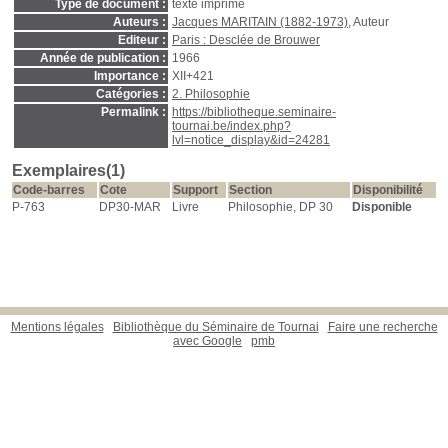
Type de document :
texte imprimé
Auteurs :
Jacques MARITAIN (1882-1973)
, Auteur
Editeur :
Paris : Desclée de Brouwer
Année de publication :
1966
Importance :
XII+421
Catégories :
2. Philosophie
Permalink :
https://bibliotheque.seminaire-
tournai.be/index.php?
lvl=notice_display&id=24281
Exemplaires(1)
Code-barres
Cote
Support
Section
Disponibilité
P-763
DP30-MAR
Livre
Philosophie, DP 30
Disponible
Mentions légales
Bibliothèque du Séminaire de Tournai
Faire une recherche
avec Google
pmb