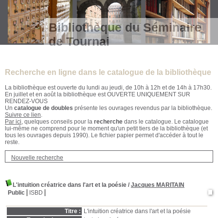
Bibliothèque du Séminaire
de Tournai
Recherche en ligne dans le catalogue de la bibliothèque
La bibliothèque est ouverte du lundi au jeudi, de 10h à 12h et de 14h à 17h30.
En juillet et en août la bibliothèque est OUVERTE UNIQUEMENT SUR
RENDEZ-VOUS
Un
catalogue de doubles
présente les ouvrages revendus par la bibliothèque.
Suivre ce lien
.
Par ici
, quelques conseils pour la
recherche
dans le catalogue. Le catalogue
lui-même ne comprend pour le moment qu'un petit tiers de la bibliothèque (et
tous les ouvrages depuis 1990). Le fichier papier permet d'accéder à tout le
reste.
Nouvelle recherche
L'intuition créatrice dans l'art et la poésie
/
Jacques MARITAIN
Public
ISBD
Titre :
L'intuition créatrice dans l'art et la poésie