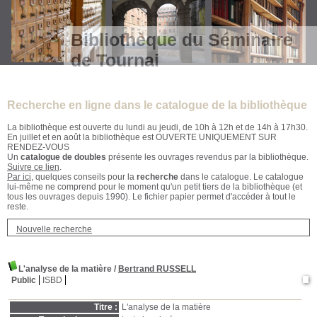
Bibliothèque du Séminaire
de Tournai
Recherche en ligne dans le catalogue de la bibliothèque
La bibliothèque est ouverte du lundi au jeudi, de 10h à 12h et de 14h à 17h30.
En juillet et en août la bibliothèque est OUVERTE UNIQUEMENT SUR
RENDEZ-VOUS
Un
catalogue de doubles
présente les ouvrages revendus par la bibliothèque.
Suivre ce lien
.
Par ici
, quelques conseils pour la
recherche
dans le catalogue. Le catalogue
lui-même ne comprend pour le moment qu'un petit tiers de la bibliothèque (et
tous les ouvrages depuis 1990). Le fichier papier permet d'accéder à tout le
reste.
Nouvelle recherche
L'analyse de la matière
/
Bertrand RUSSELL
Public
ISBD
Titre :
L'analyse de la matière