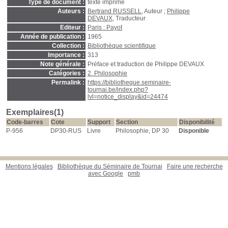
Type de document :
texte imprimé
Auteurs :
Bertrand RUSSELL
, Auteur ;
Philippe
DEVAUX
, Traducteur
Editeur :
Paris : Payot
Année de publication :
1965
Collection :
Bibliothèque scientifique
Importance :
313
Note générale :
Préface et traduction de Philippe DEVAUX
Catégories :
2. Philosophie
Permalink :
https://bibliotheque.seminaire-
tournai.be/index.php?
lvl=notice_display&id=24474
Exemplaires(1)
Code-barres
Cote
Support
Section
Disponibilité
P-956
DP30-RUS
Livre
Philosophie, DP 30
Disponible
Mentions légales
Bibliothèque du Séminaire de Tournai
Faire une recherche
avec Google
pmb