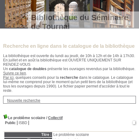
Bibliothèque du Séminaire
de Tournai
Recherche en ligne dans le catalogue de la bibliothèque
La bibliothèque est ouverte du lundi au jeudi, de 10h à 12h et de 14h à 17h30.
En juillet et en août la bibliothèque est OUVERTE UNIQUEMENT SUR
RENDEZ-VOUS
Un
catalogue de doubles
présente les ouvrages revendus par la bibliothèque.
Suivre ce lien
.
Par ici
, quelques conseils pour la
recherche
dans le catalogue. Le catalogue
lui-même ne comprend pour le moment qu'un petit tiers de la bibliothèque (et
tous les ouvrages depuis 1990). Le fichier papier permet d'accéder à tout le
reste.
Nouvelle recherche
Le problème scolaire
/
Collectif
Public
ISBD
Titre :
Le problème scolaire