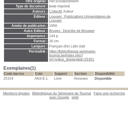
Titre original :
Het scoolprobleem
Type de document :
texte imprimé
Auteurs :
Collectif
, Auteur
Editeur :
Louvain : Publications Universitaires de
Louvain
Année de publication :
1956
Autre Editeur :
Bruges : Desclée de Brouwer
Importance :
144 p.
Format :
26 cm
Langues :
Français (
fre
) Latin (
lat
)
Permalink :
https://bibliotheque.seminaire-
tournai.be/index.php?
lvl=notice_display&id=25351
Exemplaires(1)
Code-barres
Cote
Support
Section
Disponibilité
25154
AN3-E.1
Livre
Annexes
Disponible
Mentions légales
Bibliothèque du Séminaire de Tournai
Faire une recherche
avec Google
pmb