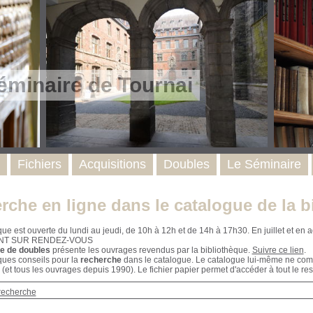
éminaire de Tournai
Fichiers
Acquisitions
Doubles
Le Séminaire
rche en ligne dans le catalogue de la b
que est ouverte du lundi au jeudi, de 10h à 12h et de 14h à 17h30. En juillet et e
NT SUR RENDEZ-VOUS
e de doubles
présente les ouvrages revendus par la bibliothèque.
Suivre ce lien
.
ques conseils pour la
recherche
dans le catalogue. Le catalogue lui-même ne compr
 (et tous les ouvrages depuis 1990). Le fichier papier permet d'accéder à tout le res
recherche