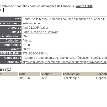
 faiblesse : homélies pour les dimanches de l'année B
/
André LOUF
BD
Titre :
Heureuse faiblesse : homélies pour les dimanches de l'année B
e de document :
texte imprimé
Auteurs :
André LOUF
, Auteur
Editeur :
Paris : Desclée de Brouwer
de publication :
1996
Collection :
Prières
Importance :
240 p
Format :
20 cm
SBN/ISSN/EAN :
978-2-220-03884-1
Catégories :
P. Liturgie et sacrements:06. Eucharistie:Prédication, homélies, et
Permalink :
https://bibliotheque.seminaire-tournai.be/index.php?lvl=notice_
res(1)
s
Cote
Support
Localisation
Section
DP3-B.6
Livre
Bibliothèque
Départe