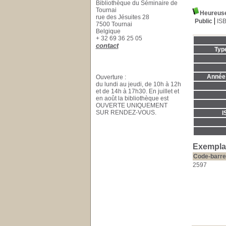
Bibliothèque du Séminaire de
Tournai
Heureuse
rue des Jésuites 28
Public
IS
7500 Tournai
Belgique
+ 32 69 36 25 05
contact
Typ
Année 
Ouverture :
du lundi au jeudi, de 10h à 12h
et de 14h à 17h30. En juillet et
en août la bibliothèque est
OUVERTE UNIQUEMENT
SUR RENDEZ-VOUS.
I
Exemplai
Code-barre
2597