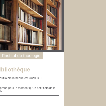
l'Institut de théologie
ibliothèque
n août la bibliothèque est OUVERTE
end pour le moment qu'un petit tiers de la
te.