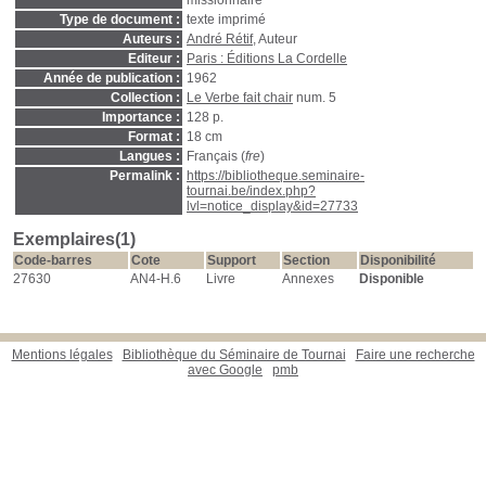
missionnaire
Type de document :
texte imprimé
Auteurs :
André Rétif
, Auteur
Editeur :
Paris : Éditions La Cordelle
Année de publication :
1962
Collection :
Le Verbe fait chair
num. 5
Importance :
128 p.
Format :
18 cm
Langues :
Français (
fre
)
Permalink :
https://bibliotheque.seminaire-
tournai.be/index.php?
lvl=notice_display&id=27733
Exemplaires(1)
Code-barres
Cote
Support
Section
Disponibilité
27630
AN4-H.6
Livre
Annexes
Disponible
Mentions légales
Bibliothèque du Séminaire de Tournai
Faire une recherche
avec Google
pmb