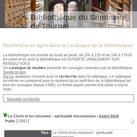
Bibliothèque du Séminaire
de Tournai
Recherche en ligne dans le catalogue de la bibliothèque
La bibliothèque est ouverte du lundi au jeudi, de 10h à 12h et de 14h à 17h30.
En juillet et en août la bibliothèque est OUVERTE UNIQUEMENT SUR
RENDEZ-VOUS
Un
catalogue de doubles
présente les ouvrages revendus par la bibliothèque.
Suivre ce lien
.
Par ici
, quelques conseils pour la
recherche
dans le catalogue. Le catalogue
lui-même ne comprend pour le moment qu'un petit tiers de la bibliothèque (et
tous les ouvrages depuis 1990). Le fichier papier permet d'accéder à tout le
reste.
Nouvelle recherche
Le Christ et les missions
: spiritualité missionnaire
/
André Rétif
Public
ISBD
Titre :
Le Christ et les missions : spiritualité