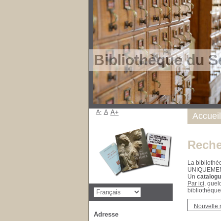
Bibliothèque du S
A-
A
A+
Accueil
Reche
La bibliothè
UNIQUEME
Un
catalogu
Par ici
, quel
bibliothèque
Nouvelle 
Adresse