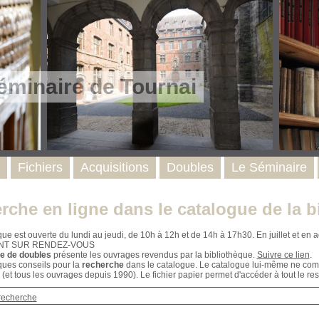
éminaire de Tournai
Fichiers
Acquisitions
Doubles
Le Séminaire
rche en ligne dans le catalogue de la b
que est ouverte du lundi au jeudi, de 10h à 12h et de 14h à 17h30. En juillet et e
NT SUR RENDEZ-VOUS
e de doubles
présente les ouvrages revendus par la bibliothèque.
Suivre ce lien
.
ques conseils pour la
recherche
dans le catalogue. Le catalogue lui-même ne compr
 (et tous les ouvrages depuis 1990). Le fichier papier permet d'accéder à tout le res
recherche