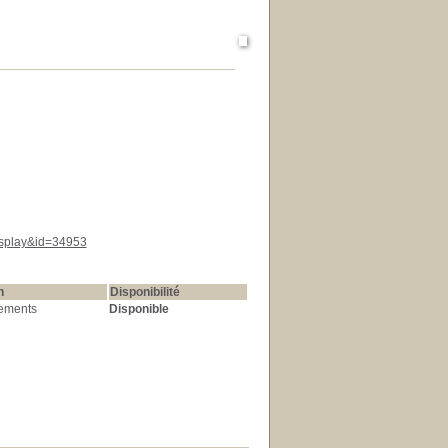
display&id=34953
n
Disponibilité
ements
Disponible