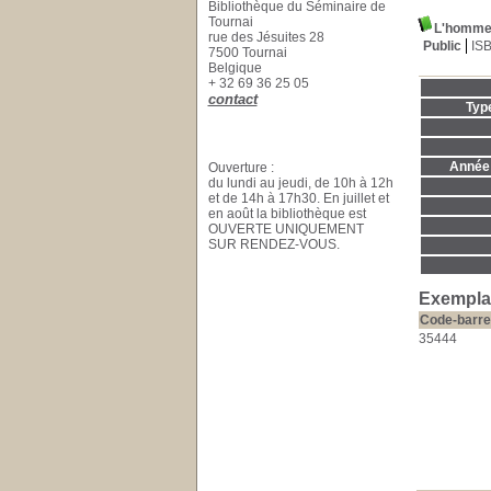
Bibliothèque du Séminaire de
Tournai
L'homm
rue des Jésuites 28
Public
IS
7500 Tournai
Belgique
+ 32 69 36 25 05
contact
Typ
Année 
Ouverture :
du lundi au jeudi, de 10h à 12h
et de 14h à 17h30. En juillet et
en août la bibliothèque est
OUVERTE UNIQUEMENT
SUR RENDEZ-VOUS.
Exemplai
Code-barre
35444