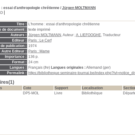
e
: essai d'anthropologie chrétienne
/
Jürgen MOLTMANN
BD
Titre :
L'homme : essai d'anthropologie chrétienne
e de document :
texte imprimé
Auteurs :
Jürgen MOLTMANN
, Auteur ;
A. LIEFOOGHE
, Traducteur
Editeur :
Paris : Le Cerf
de publication :
1974
Autre Editeur :
Paris : Mame
Importance :
136 p.
Format :
24 cm
Langues :
Français (
fre
)
Langues originales :
Allemand (
ger
)
Permalink :
https://bibliotheque.seminaire-tournai.be/index.php?lvl=notice_
res(1)
s
Cote
Support
Localisation
Sectio
DP5-MOL
Livre
Bibliothèque
Départ