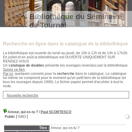
Bibliothèque du Séminaire
de Tournai
Recherche en ligne dans le catalogue de la bibliothèque
La bibliothèque est ouverte du lundi au jeudi, de 10h à 12h et de 14h à 17h30.
En juillet et en août la bibliothèque est OUVERTE UNIQUEMENT SUR
RENDEZ-VOUS
Un
catalogue de doubles
présente les ouvrages revendus par la bibliothèque.
Suivre ce lien
.
Par ici
, quelques conseils pour la
recherche
dans le catalogue. Le catalogue
lui-même ne comprend pour le moment qu'un petit tiers de la bibliothèque (et
tous les ouvrages depuis 1990). Le fichier papier permet d'accéder à tout le
reste.
Nouvelle recherche
Amour, qui es-tu ?
/
Paul SCORTESCO
Public
ISBD
Titre :
Amour, qui es-tu ?