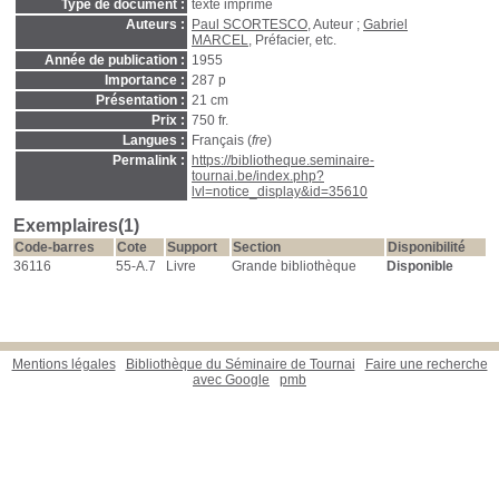
Type de document :
texte imprimé
Auteurs :
Paul SCORTESCO
, Auteur ;
Gabriel
MARCEL
, Préfacier, etc.
Année de publication :
1955
Importance :
287 p
Présentation :
21 cm
Prix :
750 fr.
Langues :
Français (
fre
)
Permalink :
https://bibliotheque.seminaire-
tournai.be/index.php?
lvl=notice_display&id=35610
Exemplaires(1)
Code-barres
Cote
Support
Section
Disponibilité
36116
55-A.7
Livre
Grande bibliothèque
Disponible
Mentions légales
Bibliothèque du Séminaire de Tournai
Faire une recherche
avec Google
pmb